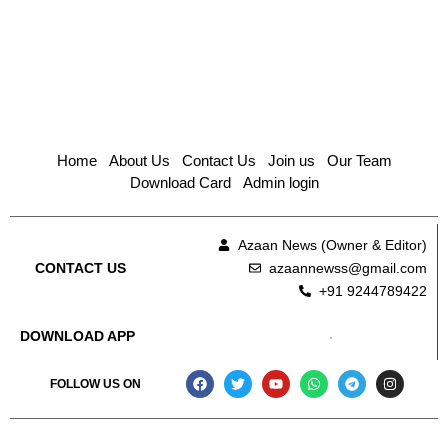
Home
About Us
Contact Us
Join us
Our Team
Download Card
Admin login
Azaan News (Owner & Editor)
azaannewss@gmail.com
CONTACT US
+91 9244789422
DOWNLOAD APP
FOLLOW US ON