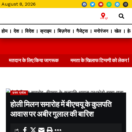
August 8, 2026
राज्य चुने
होम
देश
विदेश
क्राइम
बिज़नेस
गैजेट्स
मनोरंजन
खेल
हेल
मतदान के लिए किया जागरूक
ममता के खिलाफ टिप्पणी को लेकर 
उत्तर प्रदेश
होली मिलन समारोह में बीएचयू के कुलपति
आवास पर अबीर गुलाल की बारिश