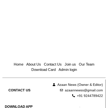
Home
About Us
Contact Us
Join us
Our Team
Download Card
Admin login
Azaan News (Owner & Editor)
azaannewss@gmail.com
CONTACT US
+91 9244789422
DOWNLOAD APP