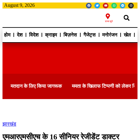
August 9, 2026
राज्य चुने
होम
देश
विदेश
क्राइम
बिज़नेस
गैजेट्स
मनोरंजन
खेल
ह
मतदान के लिए किया जागरूक
ममता के खिलाफ टिप्पणी को लेकर दि
झारखंड
एमआरएमसीएच के 16 सीनियर रेजीडेंट डाक्टर