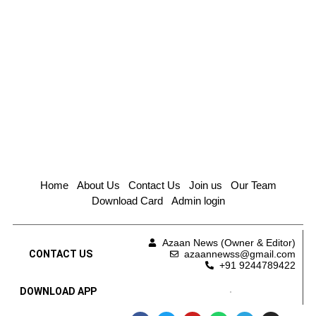
Home
About Us
Contact Us
Join us
Our Team
Download Card
Admin login
Azaan News (Owner & Editor)
CONTACT US
azaannewss@gmail.com
+91 9244789422
DOWNLOAD APP