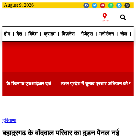
August 9, 2026
राज्य चुने
होम
देश
विदेश
क्राइम
बिज़नेस
गैजेट्स
मनोरंजन
खेल
ह
ाफ एफआईआर दर्ज
उत्तर प्रदेश में चुनाव प्रचार अभियान को गति देगी भाजपा
हरियाणा
बहादुरगढ़ के बोंदवाल परिवार का वुडन पैनल नई