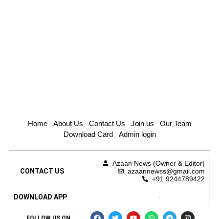
Home
About Us
Contact Us
Join us
Our Team
Download Card
Admin login
Azaan News (Owner & Editor)
CONTACT US
azaannewss@gmail.com
+91 9244789422
DOWNLOAD APP
FOLLOW US ON