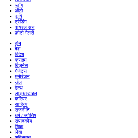
ब्लॉग
ऑटो
कृषि
ट्रेडिंग
वायरल सच
फ़ोटो गैलरी
होम
देश
विदेश
क्राइम
बिज़नेस
गैजेट्स
मनोरंजन
खेल
हेल्थ
लाइफस्टाइल
करियर
साहित्य
राजनीति
धर्म / ज्योतिष
संपादकीय
शिक्षा
लेख
शख्सियत