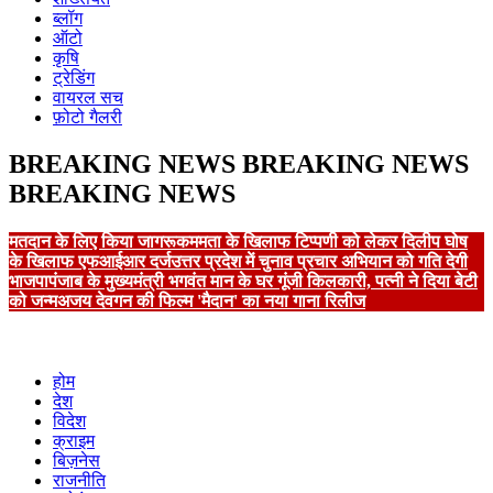
ब्लॉग
ऑटो
कृषि
ट्रेडिंग
वायरल सच
फ़ोटो गैलरी
BREAKING NEWS
BREAKING NEWS
BREAKING NEWS
मतदान के लिए किया जागरूक
ममता के खिलाफ टिप्पणी को लेकर दिलीप घोष
के खिलाफ एफआईआर दर्ज
उत्तर प्रदेश में चुनाव प्रचार अभियान को गति देगी
भाजपा
पंजाब के मुख्यमंत्री भगवंत मान के घर गूंजी किलकारी, पत्नी ने दिया बेटी
को जन्म
अजय देवगन की फिल्म 'मैदान' का नया गाना रिलीज
होम
देश
विदेश
क्राइम
बिज़नेस
राजनीति