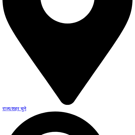
राज्य/शहर चुने