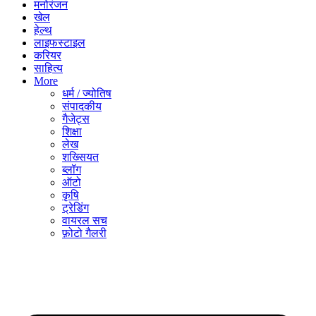
मनोरंजन
खेल
हेल्थ
लाइफस्टाइल
करियर
साहित्य
More
धर्म / ज्योतिष
संपादकीय
गैजेट्स
शिक्षा
लेख
शख्सियत
ब्लॉग
ऑटो
कृषि
ट्रेडिंग
वायरल सच
फ़ोटो गैलरी