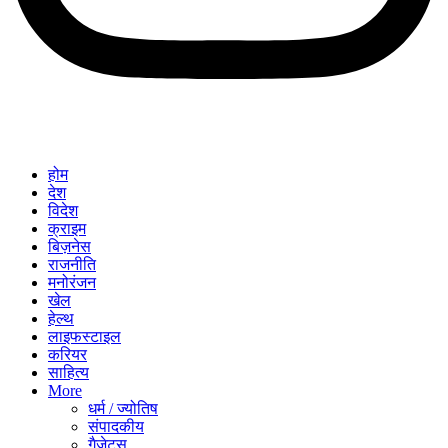
होम
देश
विदेश
क्राइम
बिज़नेस
राजनीति
मनोरंजन
खेल
हेल्थ
लाइफस्टाइल
करियर
साहित्य
More
धर्म / ज्योतिष
संपादकीय
गैजेट्स