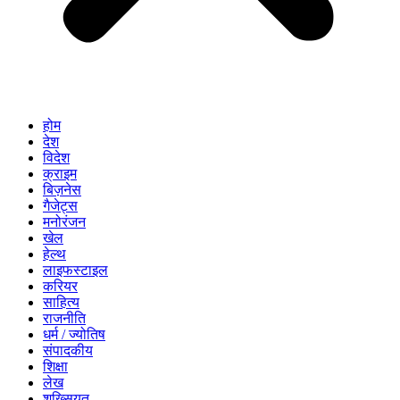
होम
देश
विदेश
क्राइम
बिज़नेस
गैजेट्स
मनोरंजन
खेल
हेल्थ
लाइफस्टाइल
करियर
साहित्य
राजनीति
धर्म / ज्योतिष
संपादकीय
शिक्षा
लेख
शख्सियत