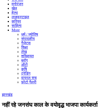
मनोरंजन
खेल
हेल्थ
लाइफस्टाइल
करियर
साहित्य
More
धर्म / ज्योतिष
संपादकीय
गैजेट्स
शिक्षा
लेख
शख्सियत
ब्लॉग
ऑटो
कृषि
ट्रेडिंग
वायरल सच
फ़ोटो गैलरी
झारखंड
नहीं रहे जनसंघ काल के वयोवृद्ध भाजपा कार्यकर्ता