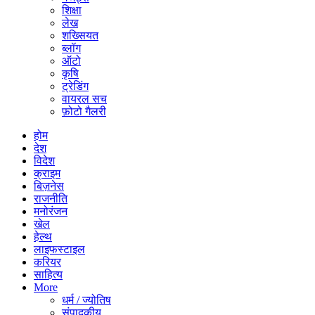
शिक्षा
लेख
शख्सियत
ब्लॉग
ऑटो
कृषि
ट्रेडिंग
वायरल सच
फ़ोटो गैलरी
होम
देश
विदेश
क्राइम
बिज़नेस
राजनीति
मनोरंजन
खेल
हेल्थ
लाइफस्टाइल
करियर
साहित्य
More
धर्म / ज्योतिष
संपादकीय