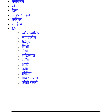
मनोरंजन
खेल
हेल्थ
लाइफस्टाइल
करियर
साहित्य
More
धर्म / ज्योतिष
संपादकीय
गैजेट्स
शिक्षा
लेख
शख्सियत
ब्लॉग
ऑटो
कृषि
ट्रेडिंग
वायरल सच
फ़ोटो गैलरी