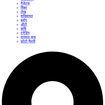
गैजेट्स
शिक्षा
लेख
शख्सियत
ब्लॉग
ऑटो
कृषि
ट्रेडिंग
वायरल सच
फ़ोटो गैलरी