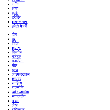
ब्लॉग
ऑटो
कृषि
ट्रेडिंग
वायरल सच
फ़ोटो गैलरी
होम
देश
विदेश
क्राइम
बिज़नेस
गैजेट्स
मनोरंजन
खेल
हेल्थ
लाइफस्टाइल
करियर
साहित्य
राजनीति
धर्म / ज्योतिष
संपादकीय
शिक्षा
लेख
शख्सियत