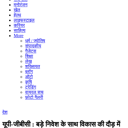
मनोरंजन
खेल
हेल्थ
लाइफस्टाइल
करियर
साहित्य
More
धर्म / ज्योतिष
संपादकीय
गैजेट्स
शिक्षा
लेख
शख्सियत
ब्लॉग
ऑटो
कृषि
ट्रेडिंग
वायरल सच
फ़ोटो गैलरी
देश
यूपी-जीबीसी : बड़े निवेश के साथ विकास की दौड़ में