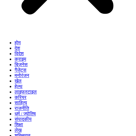
होम
देश
विदेश
क्राइम
बिज़नेस
गैजेट्स
मनोरंजन
खेल
हेल्थ
लाइफस्टाइल
करियर
साहित्य
राजनीति
धर्म / ज्योतिष
संपादकीय
शिक्षा
लेख
शख्सियत