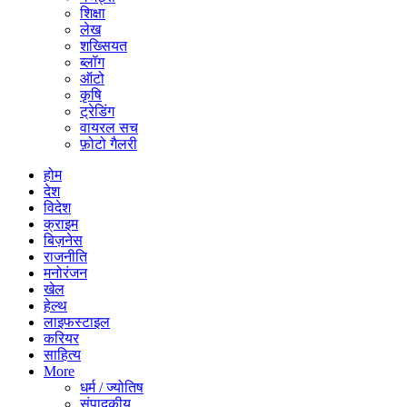
शिक्षा
लेख
शख्सियत
ब्लॉग
ऑटो
कृषि
ट्रेडिंग
वायरल सच
फ़ोटो गैलरी
होम
देश
विदेश
क्राइम
बिज़नेस
राजनीति
मनोरंजन
खेल
हेल्थ
लाइफस्टाइल
करियर
साहित्य
More
धर्म / ज्योतिष
संपादकीय