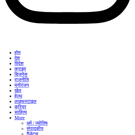
होम
देश
विदेश
क्राइम
बिज़नेस
राजनीति
मनोरंजन
खेल
हेल्थ
लाइफस्टाइल
करियर
साहित्य
More
धर्म / ज्योतिष
संपादकीय
गैजेट्स