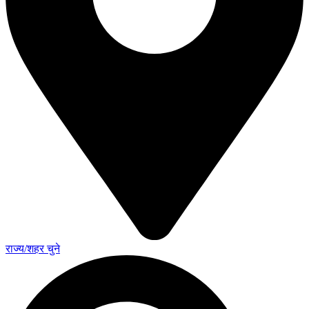
राज्य/शहर चुने