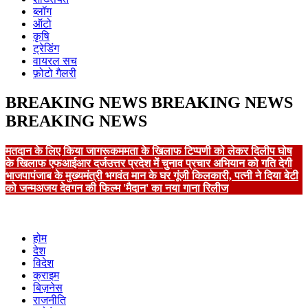
ब्लॉग
ऑटो
कृषि
ट्रेडिंग
वायरल सच
फ़ोटो गैलरी
BREAKING NEWS
BREAKING NEWS
BREAKING NEWS
मतदान के लिए किया जागरूक
ममता के खिलाफ टिप्पणी को लेकर दिलीप घोष
के खिलाफ एफआईआर दर्ज
उत्तर प्रदेश में चुनाव प्रचार अभियान को गति देगी
भाजपा
पंजाब के मुख्यमंत्री भगवंत मान के घर गूंजी किलकारी, पत्नी ने दिया बेटी
को जन्म
अजय देवगन की फिल्म 'मैदान' का नया गाना रिलीज
होम
देश
विदेश
क्राइम
बिज़नेस
राजनीति