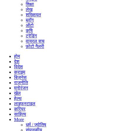
शिक्षा
लेख
शख्सियत
ब्लॉग
ऑटो
कृषि
ट्रेडिंग
वायरल सच
फ़ोटो गैलरी
होम
देश
विदेश
क्राइम
बिज़नेस
राजनीति
मनोरंजन
खेल
हेल्थ
लाइफस्टाइल
करियर
साहित्य
More
धर्म / ज्योतिष
संपादकीय