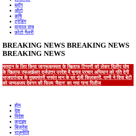
ब्लॉग
ऑटो
कृषि
ट्रेडिंग
वायरल सच
फ़ोटो गैलरी
BREAKING NEWS
BREAKING NEWS
BREAKING NEWS
मतदान के लिए किया जागरूक
ममता के खिलाफ टिप्पणी को लेकर दिलीप घोष
के खिलाफ एफआईआर दर्ज
उत्तर प्रदेश में चुनाव प्रचार अभियान को गति देगी
भाजपा
पंजाब के मुख्यमंत्री भगवंत मान के घर गूंजी किलकारी, पत्नी ने दिया बेटी
को जन्म
अजय देवगन की फिल्म 'मैदान' का नया गाना रिलीज
होम
देश
विदेश
क्राइम
बिज़नेस
राजनीति