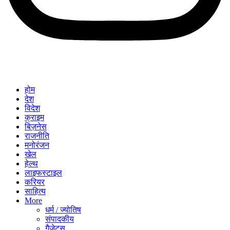
होम
देश
विदेश
क्राइम
बिज़नेस
राजनीति
मनोरंजन
खेल
हेल्थ
लाइफस्टाइल
करियर
साहित्य
More
धर्म / ज्योतिष
संपादकीय
गैजेट्स