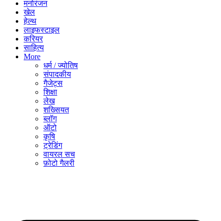
मनोरंजन
खेल
हेल्थ
लाइफस्टाइल
करियर
साहित्य
More
धर्म / ज्योतिष
संपादकीय
गैजेट्स
शिक्षा
लेख
शख्सियत
ब्लॉग
ऑटो
कृषि
ट्रेडिंग
वायरल सच
फ़ोटो गैलरी