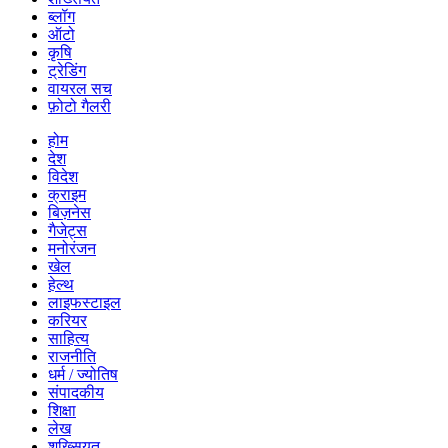
ब्लॉग
ऑटो
कृषि
ट्रेडिंग
वायरल सच
फ़ोटो गैलरी
होम
देश
विदेश
क्राइम
बिज़नेस
गैजेट्स
मनोरंजन
खेल
हेल्थ
लाइफस्टाइल
करियर
साहित्य
राजनीति
धर्म / ज्योतिष
संपादकीय
शिक्षा
लेख
शख्सियत