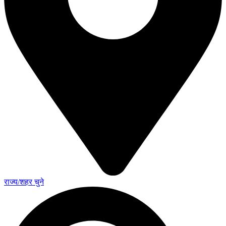
राज्य/शहर चुने