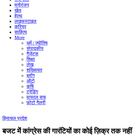
मनोरंजन
खेल
हेल्थ
लाइफस्टाइल
करियर
साहित्य
More
धर्म / ज्योतिष
संपादकीय
गैजेट्स
शिक्षा
लेख
शख्सियत
ब्लॉग
ऑटो
कृषि
ट्रेडिंग
वायरल सच
फ़ोटो गैलरी
हिमाचल प्रदेश
बजट में कांग्रेस की गारंटियों का कोई ज़िक्र तक नहीं