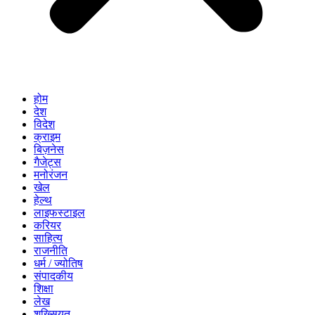
होम
देश
विदेश
क्राइम
बिज़नेस
गैजेट्स
मनोरंजन
खेल
हेल्थ
लाइफस्टाइल
करियर
साहित्य
राजनीति
धर्म / ज्योतिष
संपादकीय
शिक्षा
लेख
शख्सियत