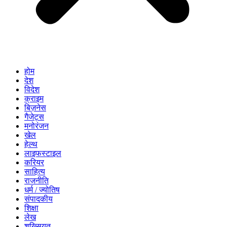
होम
देश
विदेश
क्राइम
बिज़नेस
गैजेट्स
मनोरंजन
खेल
हेल्थ
लाइफस्टाइल
करियर
साहित्य
राजनीति
धर्म / ज्योतिष
संपादकीय
शिक्षा
लेख
शख्सियत