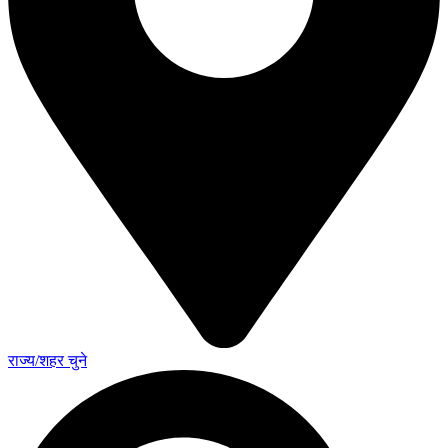
राज्य/शहर चुने