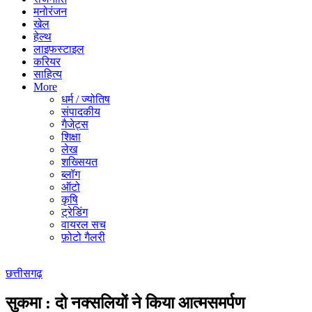
मनोरंजन
खेल
हेल्थ
लाइफस्टाइल
करियर
साहित्य
More
धर्म / ज्योतिष
संपादकीय
गैजेट्स
शिक्षा
लेख
शख्सियत
ब्लॉग
ऑटो
कृषि
ट्रेडिंग
वायरल सच
फ़ोटो गैलरी
छत्तीसगढ़
सुकमा : दो नक्सलियों ने किया आत्मसमर्पण