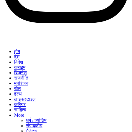
होम
देश
विदेश
क्राइम
बिज़नेस
राजनीति
मनोरंजन
खेल
हेल्थ
लाइफस्टाइल
करियर
साहित्य
More
धर्म / ज्योतिष
संपादकीय
गैजेट्स