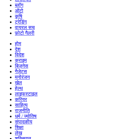
ब्लॉग
ऑटो
कृषि
ट्रेडिंग
वायरल सच
फ़ोटो गैलरी
होम
देश
विदेश
क्राइम
बिज़नेस
गैजेट्स
मनोरंजन
खेल
हेल्थ
लाइफस्टाइल
करियर
साहित्य
राजनीति
धर्म / ज्योतिष
संपादकीय
शिक्षा
लेख
शख्सियत