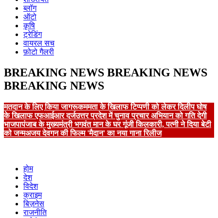
ब्लॉग
ऑटो
कृषि
ट्रेडिंग
वायरल सच
फ़ोटो गैलरी
BREAKING NEWS
BREAKING NEWS
BREAKING NEWS
मतदान के लिए किया जागरूक
ममता के खिलाफ टिप्पणी को लेकर दिलीप घोष
के खिलाफ एफआईआर दर्ज
उत्तर प्रदेश में चुनाव प्रचार अभियान को गति देगी
भाजपा
पंजाब के मुख्यमंत्री भगवंत मान के घर गूंजी किलकारी, पत्नी ने दिया बेटी
को जन्म
अजय देवगन की फिल्म 'मैदान' का नया गाना रिलीज
होम
देश
विदेश
क्राइम
बिज़नेस
राजनीति