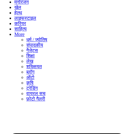
मनोरंजन
खेल
हेल्थ
लाइफस्टाइल
करियर
साहित्य
More
धर्म / ज्योतिष
संपादकीय
गैजेट्स
शिक्षा
लेख
शख्सियत
ब्लॉग
ऑटो
कृषि
ट्रेडिंग
वायरल सच
फ़ोटो गैलरी