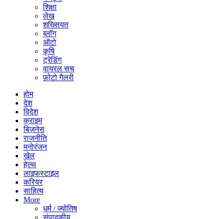
शिक्षा
लेख
शख्सियत
ब्लॉग
ऑटो
कृषि
ट्रेडिंग
वायरल सच
फ़ोटो गैलरी
होम
देश
विदेश
क्राइम
बिज़नेस
राजनीति
मनोरंजन
खेल
हेल्थ
लाइफस्टाइल
करियर
साहित्य
More
धर्म / ज्योतिष
संपादकीय