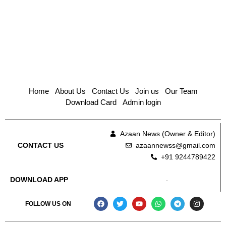
Home
About Us
Contact Us
Join us
Our Team
Download Card
Admin login
Azaan News (Owner & Editor)
azaannewss@gmail.com
CONTACT US
+91 9244789422
DOWNLOAD APP
FOLLOW US ON