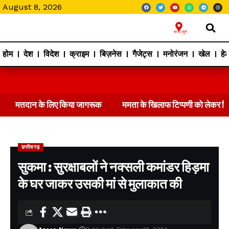
August 8, 2026
राज्य चुने
होम
देश
विदेश
क्राइम
बिज़नेस
गैजेट्स
मनोरंजन
खेल
हेल
मतदान के लिए किया जागरूक
ममता के खिलाफ टिप्पणी को लेकर 
छत्तीसगढ़
सुकमा : सुरक्षाबलों ने नक्सली कमांडर हिड़मा
के घर जाकर उसकी मां से मुलाकात की