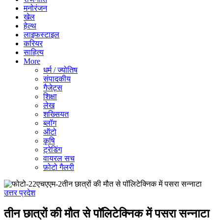
मनोरंजन
खेल
हेल्थ
लाइफस्टाइल
करियर
साहित्य
More
धर्म / ज्योतिष
संपादकीय
गैजेट्स
शिक्षा
लेख
शख्सियत
ब्लॉग
ऑटो
कृषि
ट्रेडिंग
वायरल सच
फ़ोटो गैलरी
उत्तर प्रदेश
तीन छात्रों की मौत से पॉलिटेक्निक में पसरा सन्नाटा