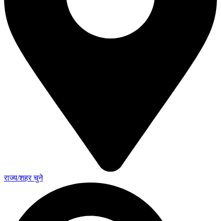
राज्य/शहर चुने