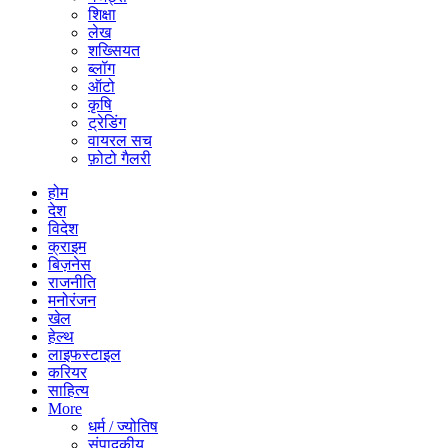
शिक्षा
लेख
शख्सियत
ब्लॉग
ऑटो
कृषि
ट्रेडिंग
वायरल सच
फ़ोटो गैलरी
होम
देश
विदेश
क्राइम
बिज़नेस
राजनीति
मनोरंजन
खेल
हेल्थ
लाइफस्टाइल
करियर
साहित्य
More
धर्म / ज्योतिष
संपादकीय