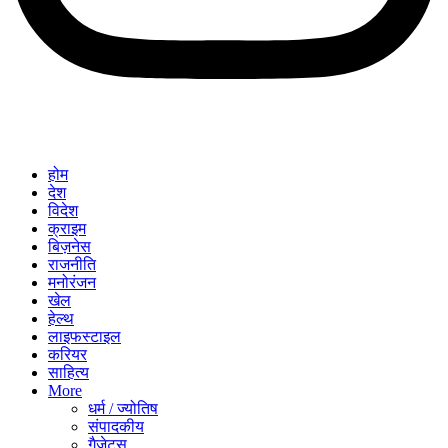
होम
देश
विदेश
क्राइम
बिज़नेस
राजनीति
मनोरंजन
खेल
हेल्थ
लाइफस्टाइल
करियर
साहित्य
More
धर्म / ज्योतिष
संपादकीय
गैजेट्स