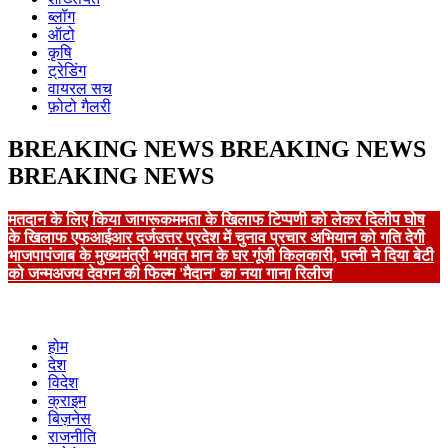
ब्लॉग
ऑटो
कृषि
ट्रेडिंग
वायरल सच
फ़ोटो गैलरी
BREAKING NEWS
BREAKING NEWS
BREAKING NEWS
मतदान के लिए किया जागरूक
ममता के खिलाफ टिप्पणी को लेकर दिलीप घोष
के खिलाफ एफआईआर दर्ज
उत्तर प्रदेश में चुनाव प्रचार अभियान को गति देगी
भाजपा
पंजाब के मुख्यमंत्री भगवंत मान के घर गूंजी किलकारी, पत्नी ने दिया बेटी
को जन्म
अजय देवगन की फिल्म 'मैदान' का नया गाना रिलीज
होम
देश
विदेश
क्राइम
बिज़नेस
राजनीति