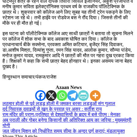
घाटमपुर क्षेत्र के रहने वाले दीपक तिवारी सिविल इंजीनियर, अंकुश प्रजापति व
मनीष कुमार सविता इलेक्ट्रॉनिक्स प्रथम वर्ष के राजकीय पॉलिटेक्निक के
छात्र थे। शुक्रवार को कॉलेज आने लिए सुबह यह तीनों ट्रेन पकड़ने के लिए
स्टेशन जा रहे थे। तभी हाईवे पर रोडवेज बस ने रौंद दिया। जिससे तीनों की
मौके पर ही मौत हो गई।
इस घटना को पॉलीटेक्निक कॉलेज आए साथी छात्रों ने बताया तो सूचना मिलने
पर कॉलेज में शोक सभा के बाद अवकाश घोषित कर दिया। कॉलेज के
प्रधानाचार्य बीके सक्सेना, प्रवक्ता अमित कटियार, बृजेंद्र सिंह दिवाकर,
डा.आशीष मिश्रा, दिव्यांशु गुप्ता, रमन सिंह यादव, आलोक कुमार, सौम्या पांडेय,
मनोज कुमार यादव, रामकुमार आदि ने छात्रों की मौत पर गहरा दुख प्रकट किया
है। शिक्षकों ने कहा कि सभी छात्र बेहद होनहार थे। इनका असमय जाना बेहद
दुखद है।
हिन्दुस्थान समाचार/पंकज/राजेश
Azaan News
लठमार होली से पूर्व लड्डू होली में जमकर बरसा लड्डुओं संग गुलाल
दर्द निवारक दवाइयों से खून के प्रवाह पर असर : सतीश राय
राम मंदिर की प्राण-प्रतिष्ठा से देशवासियों के हृदय में बसे पीएम : मेनका
अब पराली और गोबर बनेगा किसानों की अतिरिक्त आय का जरिया : मुख्यमंत्री
योगी
जल जीवन मिशन को निर्धारित समय सीमा के अन्दर पूर्ण कराएं: मंडलायुक्त
Share This Article