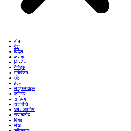
होम
देश
विदेश
क्राइम
बिज़नेस
गैजेट्स
मनोरंजन
खेल
हेल्थ
लाइफस्टाइल
करियर
साहित्य
राजनीति
धर्म / ज्योतिष
संपादकीय
शिक्षा
लेख
शख्सियत