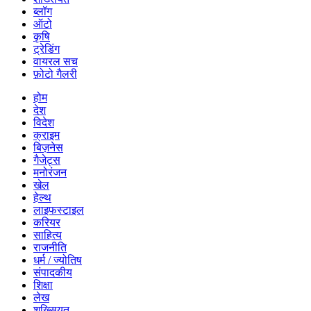
ब्लॉग
ऑटो
कृषि
ट्रेडिंग
वायरल सच
फ़ोटो गैलरी
होम
देश
विदेश
क्राइम
बिज़नेस
गैजेट्स
मनोरंजन
खेल
हेल्थ
लाइफस्टाइल
करियर
साहित्य
राजनीति
धर्म / ज्योतिष
संपादकीय
शिक्षा
लेख
शख्सियत