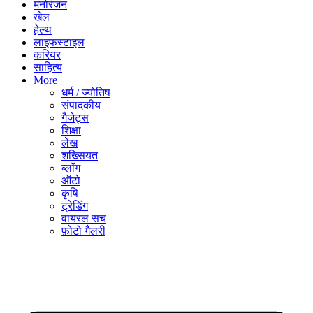
मनोरंजन
खेल
हेल्थ
लाइफस्टाइल
करियर
साहित्य
More
धर्म / ज्योतिष
संपादकीय
गैजेट्स
शिक्षा
लेख
शख्सियत
ब्लॉग
ऑटो
कृषि
ट्रेडिंग
वायरल सच
फ़ोटो गैलरी