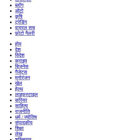
ब्लॉग
ऑटो
कृषि
ट्रेडिंग
वायरल सच
फ़ोटो गैलरी
होम
देश
विदेश
क्राइम
बिज़नेस
गैजेट्स
मनोरंजन
खेल
हेल्थ
लाइफस्टाइल
करियर
साहित्य
राजनीति
धर्म / ज्योतिष
संपादकीय
शिक्षा
लेख
शख्सियत