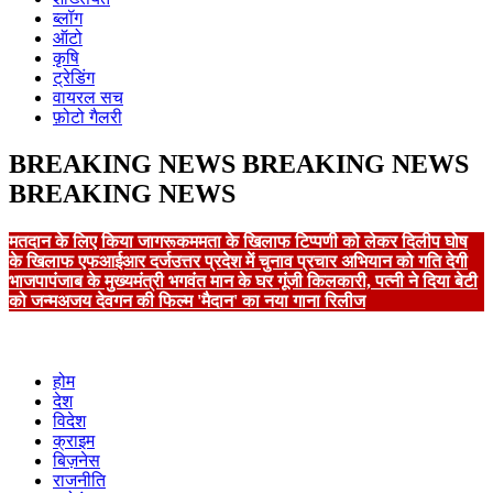
ब्लॉग
ऑटो
कृषि
ट्रेडिंग
वायरल सच
फ़ोटो गैलरी
BREAKING NEWS
BREAKING NEWS
BREAKING NEWS
मतदान के लिए किया जागरूक
ममता के खिलाफ टिप्पणी को लेकर दिलीप घोष
के खिलाफ एफआईआर दर्ज
उत्तर प्रदेश में चुनाव प्रचार अभियान को गति देगी
भाजपा
पंजाब के मुख्यमंत्री भगवंत मान के घर गूंजी किलकारी, पत्नी ने दिया बेटी
को जन्म
अजय देवगन की फिल्म 'मैदान' का नया गाना रिलीज
होम
देश
विदेश
क्राइम
बिज़नेस
राजनीति