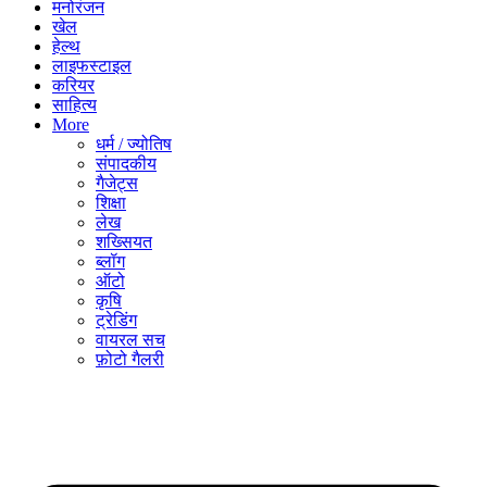
मनोरंजन
खेल
हेल्थ
लाइफस्टाइल
करियर
साहित्य
More
धर्म / ज्योतिष
संपादकीय
गैजेट्स
शिक्षा
लेख
शख्सियत
ब्लॉग
ऑटो
कृषि
ट्रेडिंग
वायरल सच
फ़ोटो गैलरी