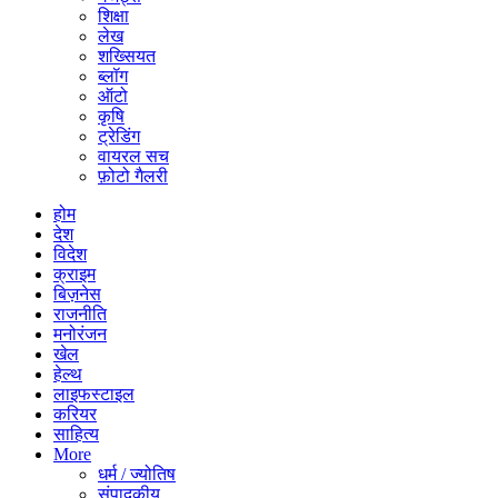
शिक्षा
लेख
शख्सियत
ब्लॉग
ऑटो
कृषि
ट्रेडिंग
वायरल सच
फ़ोटो गैलरी
होम
देश
विदेश
क्राइम
बिज़नेस
राजनीति
मनोरंजन
खेल
हेल्थ
लाइफस्टाइल
करियर
साहित्य
More
धर्म / ज्योतिष
संपादकीय