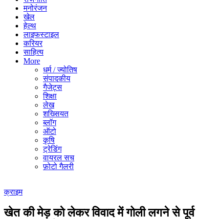
मनोरंजन
खेल
हेल्थ
लाइफस्टाइल
करियर
साहित्य
More
धर्म / ज्योतिष
संपादकीय
गैजेट्स
शिक्षा
लेख
शख्सियत
ब्लॉग
ऑटो
कृषि
ट्रेडिंग
वायरल सच
फ़ोटो गैलरी
क्राइम
खेत की मेड़ को लेकर विवाद में गोली लगने से पूर्व