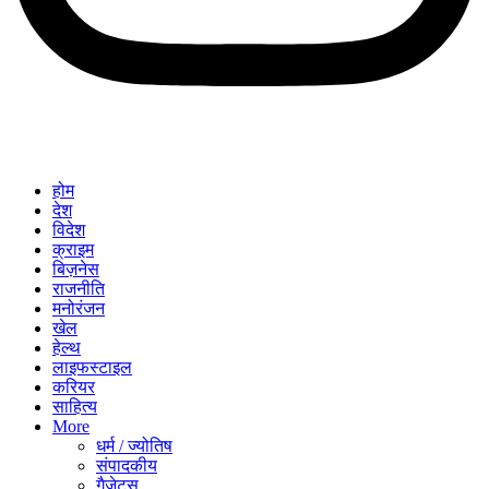
होम
देश
विदेश
क्राइम
बिज़नेस
राजनीति
मनोरंजन
खेल
हेल्थ
लाइफस्टाइल
करियर
साहित्य
More
धर्म / ज्योतिष
संपादकीय
गैजेट्स