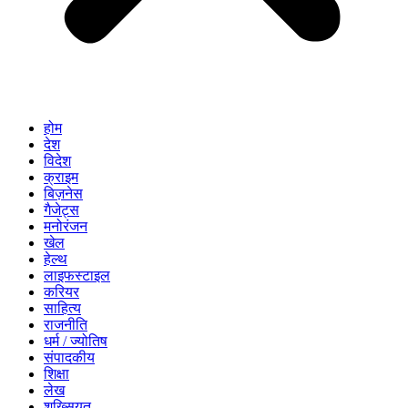
होम
देश
विदेश
क्राइम
बिज़नेस
गैजेट्स
मनोरंजन
खेल
हेल्थ
लाइफस्टाइल
करियर
साहित्य
राजनीति
धर्म / ज्योतिष
संपादकीय
शिक्षा
लेख
शख्सियत