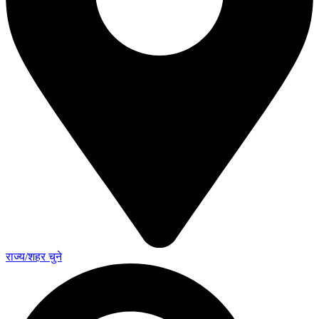
राज्य/शहर चुने