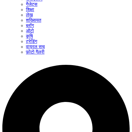
गैजेट्स
शिक्षा
लेख
शख्सियत
ब्लॉग
ऑटो
कृषि
ट्रेडिंग
वायरल सच
फ़ोटो गैलरी