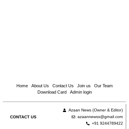
Home
About Us
Contact Us
Join us
Our Team
Download Card
Admin login
Azaan News (Owner & Editor)
azaannewss@gmail.com
CONTACT US
+91 9244789422