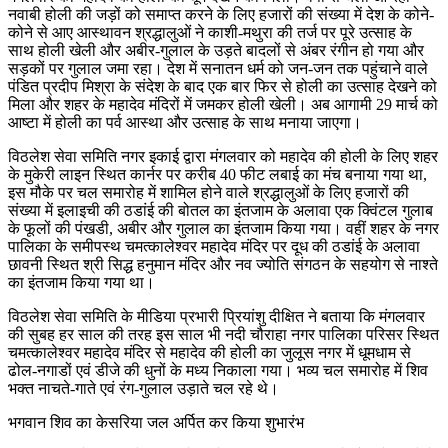
नवाबी होली की जड़ों को समाप्त करने के लिए हजारों की संख्या में देश के कोने-
कोने से आए आस्थावन श्रद्धालुओं ने काशी-मथुरा की तर्ज पर पूरे उत्साह के
साथ होली खेली और अबीर-गुलाल के उड़ते बादलों से अंबर रंगीन हो गया और
सड़कों पर गुलाल जमा रहा। देश में सनातन धर्म को जन-जन तक पहुंचाने वाले
पंडित प्रदीप मिश्रा के संदेश के बाद एक बार फिर से होली का उत्साह देखने को
मिला और शहर के महादेव मंदिरों में जमकर होली खेली। अब आगामी 29 मार्च को
आष्टा में होली का पर्व आस्था और उत्साह के साथ मनाया जाएगा।
विठलेश सेवा समिति नगर इकाई द्वारा मंगलवार को महादेव की होली के लिए शहर
के मुकेरी लाइन स्थित कार्नर पर करीब 40 फीट लबाई का मंच बनाया गया था,
इस मौके पर चल समारोह में शामिल होने वाले श्रद्धालुओं के लिए हजारों की
संख्या में इलाइची की ठडांई की बोतल का इंतजाम के अलावा एक क्विंटल गुलाब
के फूलों की पंखडी, अबीर और गुलाल का इंतजाम किया गया। वहीं शहर के नगर
पालिका के समीपस्थ चमत्कालेश्वर महादेव मंदिर पर दूध की ठडांई के अलावा
छावनी स्थित श्री सिद्ध हनुमान मंदिर और नव ज्योति संगठन के सहयोग से नाश्ते
का इंतजाम किया गया था।
विठलेश सेवा समिति के मीडिया प्रभारी प्रियांशु दीक्षित ने बताया कि मंगलवार
की सुबह हर साल की तरह इस साल भी नदी चौराहा नगर पालिका परिसर स्थित
चमत्कालेश्वर महादेव मंदिर से महादेव की होली का जुलूस नगर में धूमधाम से
ढोल-नगाडों एवं डीजे की धुनों के मध्य निकाला गया। भव्य चल समारोह में शिव
भक्त नाचते-गाते एवं रंग-गुलाल उड़ाते चल रहे थे।
भगवान शिव का केसरिया जल अर्पित कर किया शुभारंभ