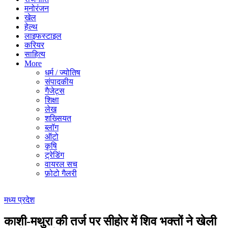
मनोरंजन
खेल
हेल्थ
लाइफस्टाइल
करियर
साहित्य
More
धर्म / ज्योतिष
संपादकीय
गैजेट्स
शिक्षा
लेख
शख्सियत
ब्लॉग
ऑटो
कृषि
ट्रेडिंग
वायरल सच
फ़ोटो गैलरी
मध्य प्रदेश
काशी-मथुरा की तर्ज पर सीहोर में शिव भक्तों ने खेली