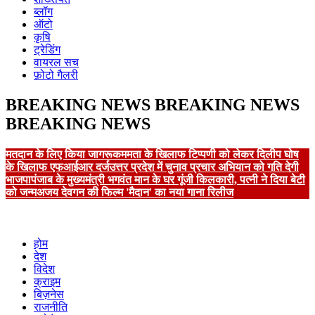
ब्लॉग
ऑटो
कृषि
ट्रेडिंग
वायरल सच
फ़ोटो गैलरी
BREAKING NEWS
BREAKING NEWS
BREAKING NEWS
मतदान के लिए किया जागरूक
ममता के खिलाफ टिप्पणी को लेकर दिलीप घोष
के खिलाफ एफआईआर दर्ज
उत्तर प्रदेश में चुनाव प्रचार अभियान को गति देगी
भाजपा
पंजाब के मुख्यमंत्री भगवंत मान के घर गूंजी किलकारी, पत्नी ने दिया बेटी
को जन्म
अजय देवगन की फिल्म 'मैदान' का नया गाना रिलीज
होम
देश
विदेश
क्राइम
बिज़नेस
राजनीति