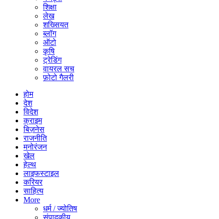
शिक्षा
लेख
शख्सियत
ब्लॉग
ऑटो
कृषि
ट्रेडिंग
वायरल सच
फ़ोटो गैलरी
होम
देश
विदेश
क्राइम
बिज़नेस
राजनीति
मनोरंजन
खेल
हेल्थ
लाइफस्टाइल
करियर
साहित्य
More
धर्म / ज्योतिष
संपादकीय