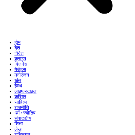
होम
देश
विदेश
क्राइम
बिज़नेस
गैजेट्स
मनोरंजन
खेल
हेल्थ
लाइफस्टाइल
करियर
साहित्य
राजनीति
धर्म / ज्योतिष
संपादकीय
शिक्षा
लेख
शख्सियत