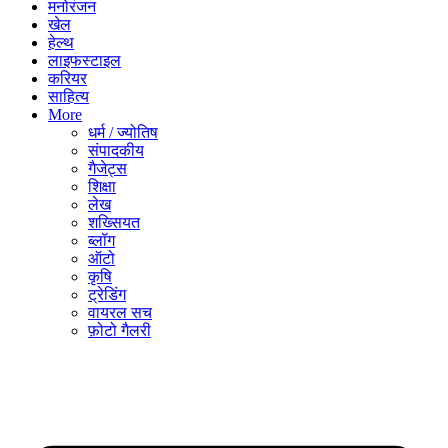
मनोरंजन
खेल
हेल्थ
लाइफस्टाइल
करियर
साहित्य
More
धर्म / ज्योतिष
संपादकीय
गैजेट्स
शिक्षा
लेख
शख्सियत
ब्लॉग
ऑटो
कृषि
ट्रेडिंग
वायरल सच
फ़ोटो गैलरी