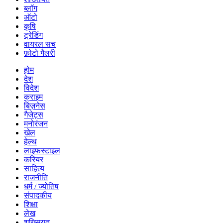
ब्लॉग
ऑटो
कृषि
ट्रेडिंग
वायरल सच
फ़ोटो गैलरी
होम
देश
विदेश
क्राइम
बिज़नेस
गैजेट्स
मनोरंजन
खेल
हेल्थ
लाइफस्टाइल
करियर
साहित्य
राजनीति
धर्म / ज्योतिष
संपादकीय
शिक्षा
लेख
शख्सियत