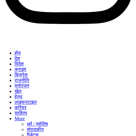
होम
देश
विदेश
क्राइम
बिज़नेस
राजनीति
मनोरंजन
खेल
हेल्थ
लाइफस्टाइल
करियर
साहित्य
More
धर्म / ज्योतिष
संपादकीय
गैजेट्स