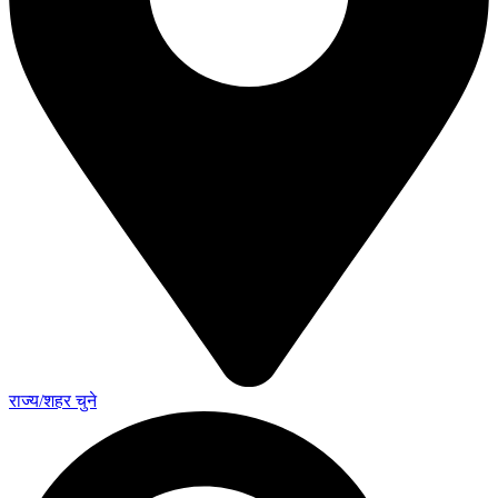
राज्य/शहर चुने