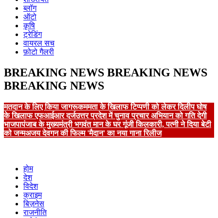
ब्लॉग
ऑटो
कृषि
ट्रेडिंग
वायरल सच
फ़ोटो गैलरी
BREAKING NEWS
BREAKING NEWS
BREAKING NEWS
मतदान के लिए किया जागरूक
ममता के खिलाफ टिप्पणी को लेकर दिलीप घोष
के खिलाफ एफआईआर दर्ज
उत्तर प्रदेश में चुनाव प्रचार अभियान को गति देगी
भाजपा
पंजाब के मुख्यमंत्री भगवंत मान के घर गूंजी किलकारी, पत्नी ने दिया बेटी
को जन्म
अजय देवगन की फिल्म 'मैदान' का नया गाना रिलीज
होम
देश
विदेश
क्राइम
बिज़नेस
राजनीति