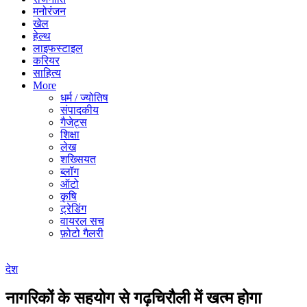
मनोरंजन
खेल
हेल्थ
लाइफस्टाइल
करियर
साहित्य
More
धर्म / ज्योतिष
संपादकीय
गैजेट्स
शिक्षा
लेख
शख्सियत
ब्लॉग
ऑटो
कृषि
ट्रेडिंग
वायरल सच
फ़ोटो गैलरी
देश
नागरिकों के सहयोग से गढ़चिरौली में खत्म होगा