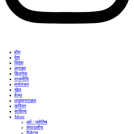
होम
देश
विदेश
क्राइम
बिज़नेस
राजनीति
मनोरंजन
खेल
हेल्थ
लाइफस्टाइल
करियर
साहित्य
More
धर्म / ज्योतिष
संपादकीय
गैजेट्स