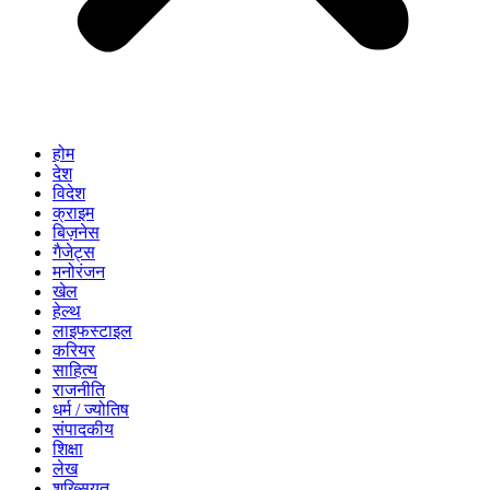
होम
देश
विदेश
क्राइम
बिज़नेस
गैजेट्स
मनोरंजन
खेल
हेल्थ
लाइफस्टाइल
करियर
साहित्य
राजनीति
धर्म / ज्योतिष
संपादकीय
शिक्षा
लेख
शख्सियत