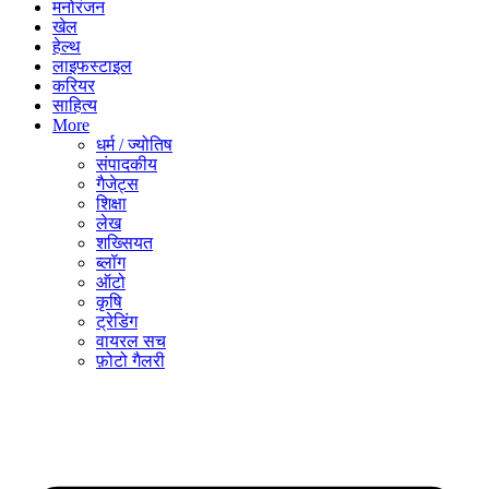
मनोरंजन
खेल
हेल्थ
लाइफस्टाइल
करियर
साहित्य
More
धर्म / ज्योतिष
संपादकीय
गैजेट्स
शिक्षा
लेख
शख्सियत
ब्लॉग
ऑटो
कृषि
ट्रेडिंग
वायरल सच
फ़ोटो गैलरी