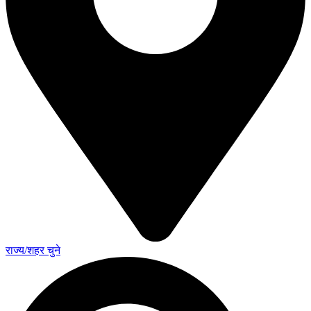
राज्य/शहर चुने