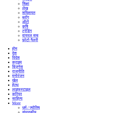
शिक्षा
लेख
शख्सियत
ब्लॉग
ऑटो
कृषि
ट्रेडिंग
वायरल सच
फ़ोटो गैलरी
होम
देश
विदेश
क्राइम
बिज़नेस
राजनीति
मनोरंजन
खेल
हेल्थ
लाइफस्टाइल
करियर
साहित्य
More
धर्म / ज्योतिष
संपादकीय