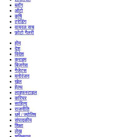
ब्लॉग
ऑटो
कृषि
ट्रेडिंग
वायरल सच
फ़ोटो गैलरी
होम
देश
विदेश
क्राइम
बिज़नेस
गैजेट्स
मनोरंजन
खेल
हेल्थ
लाइफस्टाइल
करियर
साहित्य
राजनीति
धर्म / ज्योतिष
संपादकीय
शिक्षा
लेख
शख्सियत