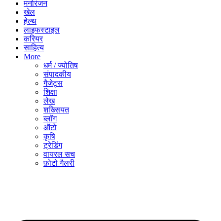
मनोरंजन
खेल
हेल्थ
लाइफस्टाइल
करियर
साहित्य
More
धर्म / ज्योतिष
संपादकीय
गैजेट्स
शिक्षा
लेख
शख्सियत
ब्लॉग
ऑटो
कृषि
ट्रेडिंग
वायरल सच
फ़ोटो गैलरी