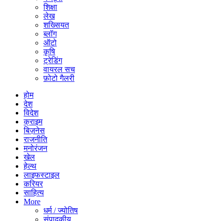
शिक्षा
लेख
शख्सियत
ब्लॉग
ऑटो
कृषि
ट्रेडिंग
वायरल सच
फ़ोटो गैलरी
होम
देश
विदेश
क्राइम
बिज़नेस
राजनीति
मनोरंजन
खेल
हेल्थ
लाइफस्टाइल
करियर
साहित्य
More
धर्म / ज्योतिष
संपादकीय