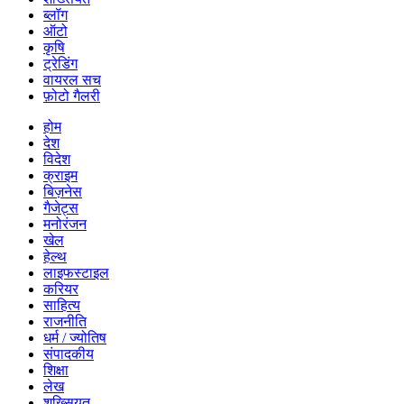
ब्लॉग
ऑटो
कृषि
ट्रेडिंग
वायरल सच
फ़ोटो गैलरी
होम
देश
विदेश
क्राइम
बिज़नेस
गैजेट्स
मनोरंजन
खेल
हेल्थ
लाइफस्टाइल
करियर
साहित्य
राजनीति
धर्म / ज्योतिष
संपादकीय
शिक्षा
लेख
शख्सियत