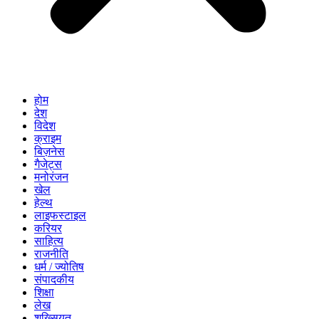
होम
देश
विदेश
क्राइम
बिज़नेस
गैजेट्स
मनोरंजन
खेल
हेल्थ
लाइफस्टाइल
करियर
साहित्य
राजनीति
धर्म / ज्योतिष
संपादकीय
शिक्षा
लेख
शख्सियत