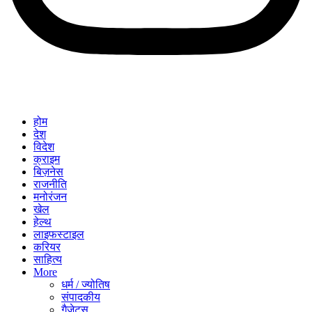
होम
देश
विदेश
क्राइम
बिज़नेस
राजनीति
मनोरंजन
खेल
हेल्थ
लाइफस्टाइल
करियर
साहित्य
More
धर्म / ज्योतिष
संपादकीय
गैजेट्स