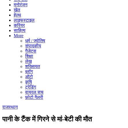
मनोरंजन
खेल
हेल्थ
लाइफस्टाइल
करियर
साहित्य
More
धर्म / ज्योतिष
संपादकीय
गैजेट्स
शिक्षा
लेख
शख्सियत
ब्लॉग
ऑटो
कृषि
ट्रेडिंग
वायरल सच
फ़ोटो गैलरी
राजस्थान
पानी के टैंक में गिरने से मां-बेटी की मौत