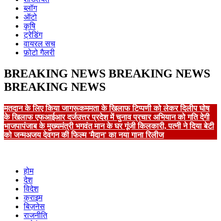
ब्लॉग
ऑटो
कृषि
ट्रेडिंग
वायरल सच
फ़ोटो गैलरी
BREAKING NEWS
BREAKING NEWS
BREAKING NEWS
मतदान के लिए किया जागरूक
ममता के खिलाफ टिप्पणी को लेकर दिलीप घोष
के खिलाफ एफआईआर दर्ज
उत्तर प्रदेश में चुनाव प्रचार अभियान को गति देगी
भाजपा
पंजाब के मुख्यमंत्री भगवंत मान के घर गूंजी किलकारी, पत्नी ने दिया बेटी
को जन्म
अजय देवगन की फिल्म 'मैदान' का नया गाना रिलीज
होम
देश
विदेश
क्राइम
बिज़नेस
राजनीति