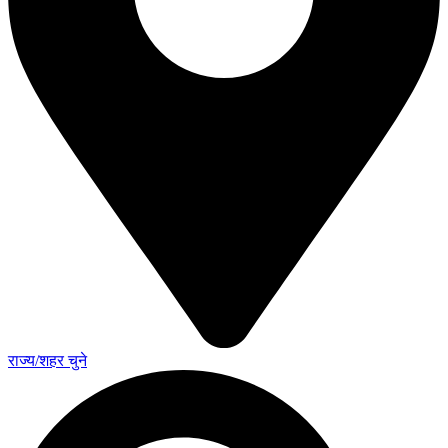
राज्य/शहर चुने