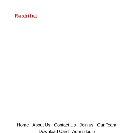
Rashifal
Home
About Us
Contact Us
Join us
Our Team
Download Card
Admin login