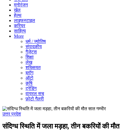
मनोरंजन
खेल
हेल्थ
लाइफस्टाइल
करियर
साहित्य
More
धर्म / ज्योतिष
संपादकीय
गैजेट्स
शिक्षा
लेख
शख्सियत
ब्लॉग
ऑटो
कृषि
ट्रेडिंग
वायरल सच
फ़ोटो गैलरी
उत्तर प्रदेश
संदिग्ध स्थिति में जला मड़हा, तीन बकरियों की मौत