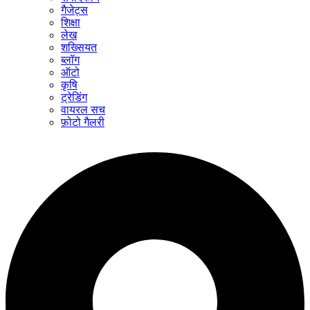
गैजेट्स
शिक्षा
लेख
शख्सियत
ब्लॉग
ऑटो
कृषि
ट्रेडिंग
वायरल सच
फ़ोटो गैलरी