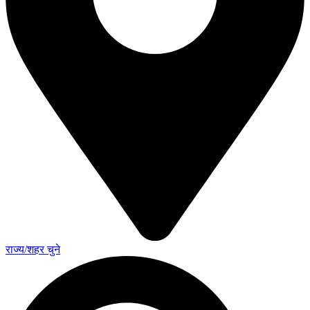
राज्य/शहर चुने