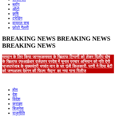
ब्लॉग
ऑटो
कृषि
ट्रेडिंग
वायरल सच
फ़ोटो गैलरी
BREAKING NEWS
BREAKING NEWS
BREAKING NEWS
मतदान के लिए किया जागरूक
ममता के खिलाफ टिप्पणी को लेकर दिलीप घोष
के खिलाफ एफआईआर दर्ज
उत्तर प्रदेश में चुनाव प्रचार अभियान को गति देगी
भाजपा
पंजाब के मुख्यमंत्री भगवंत मान के घर गूंजी किलकारी, पत्नी ने दिया बेटी
को जन्म
अजय देवगन की फिल्म 'मैदान' का नया गाना रिलीज
होम
देश
विदेश
क्राइम
बिज़नेस
राजनीति