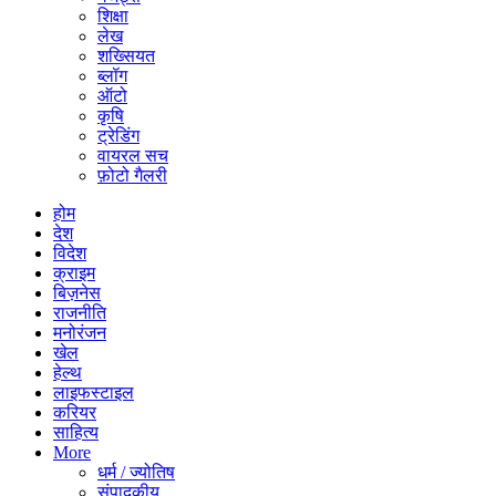
शिक्षा
लेख
शख्सियत
ब्लॉग
ऑटो
कृषि
ट्रेडिंग
वायरल सच
फ़ोटो गैलरी
होम
देश
विदेश
क्राइम
बिज़नेस
राजनीति
मनोरंजन
खेल
हेल्थ
लाइफस्टाइल
करियर
साहित्य
More
धर्म / ज्योतिष
संपादकीय