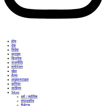
होम
देश
विदेश
क्राइम
बिज़नेस
राजनीति
मनोरंजन
खेल
हेल्थ
लाइफस्टाइल
करियर
साहित्य
More
धर्म / ज्योतिष
संपादकीय
गैजेट्स