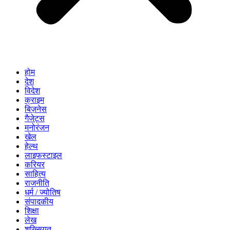
होम
देश
विदेश
क्राइम
बिज़नेस
गैजेट्स
मनोरंजन
खेल
हेल्थ
लाइफस्टाइल
करियर
साहित्य
राजनीति
धर्म / ज्योतिष
संपादकीय
शिक्षा
लेख
शख्सियत