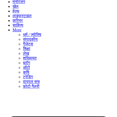
मनोरंजन
खेल
हेल्थ
लाइफस्टाइल
करियर
साहित्य
More
धर्म / ज्योतिष
संपादकीय
गैजेट्स
शिक्षा
लेख
शख्सियत
ब्लॉग
ऑटो
कृषि
ट्रेडिंग
वायरल सच
फ़ोटो गैलरी