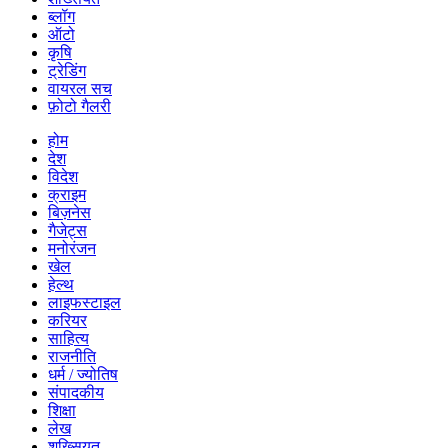
ब्लॉग
ऑटो
कृषि
ट्रेडिंग
वायरल सच
फ़ोटो गैलरी
होम
देश
विदेश
क्राइम
बिज़नेस
गैजेट्स
मनोरंजन
खेल
हेल्थ
लाइफस्टाइल
करियर
साहित्य
राजनीति
धर्म / ज्योतिष
संपादकीय
शिक्षा
लेख
शख्सियत