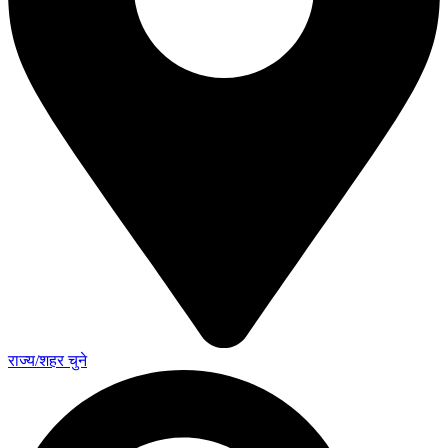
राज्य/शहर चुने