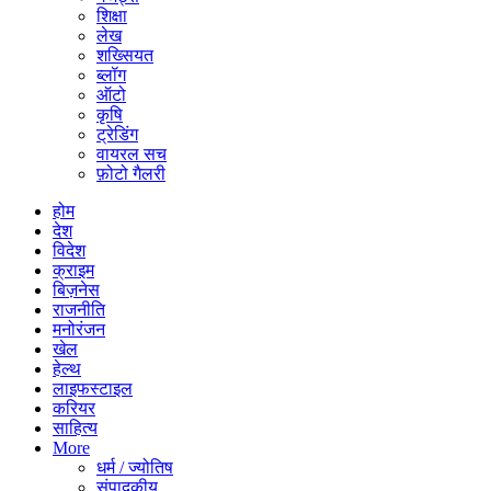
शिक्षा
लेख
शख्सियत
ब्लॉग
ऑटो
कृषि
ट्रेडिंग
वायरल सच
फ़ोटो गैलरी
होम
देश
विदेश
क्राइम
बिज़नेस
राजनीति
मनोरंजन
खेल
हेल्थ
लाइफस्टाइल
करियर
साहित्य
More
धर्म / ज्योतिष
संपादकीय