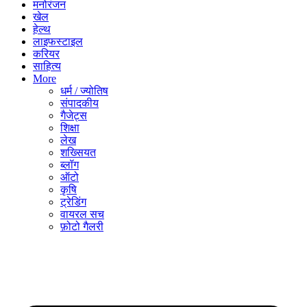
मनोरंजन
खेल
हेल्थ
लाइफस्टाइल
करियर
साहित्य
More
धर्म / ज्योतिष
संपादकीय
गैजेट्स
शिक्षा
लेख
शख्सियत
ब्लॉग
ऑटो
कृषि
ट्रेडिंग
वायरल सच
फ़ोटो गैलरी