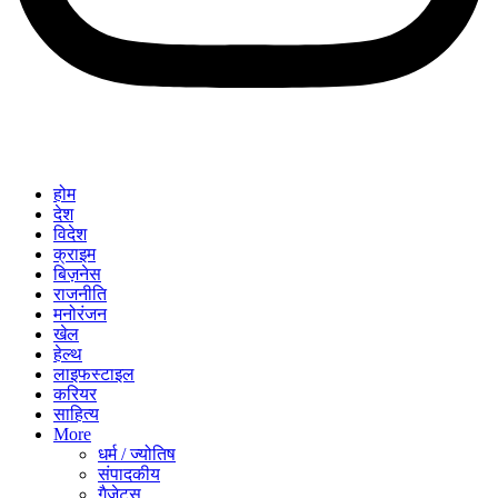
होम
देश
विदेश
क्राइम
बिज़नेस
राजनीति
मनोरंजन
खेल
हेल्थ
लाइफस्टाइल
करियर
साहित्य
More
धर्म / ज्योतिष
संपादकीय
गैजेट्स