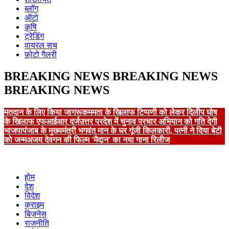
ब्लॉग
ऑटो
कृषि
ट्रेडिंग
वायरल सच
फ़ोटो गैलरी
BREAKING NEWS
BREAKING NEWS
BREAKING NEWS
मतदान के लिए किया जागरूक
ममता के खिलाफ टिप्पणी को लेकर दिलीप घोष
के खिलाफ एफआईआर दर्ज
उत्तर प्रदेश में चुनाव प्रचार अभियान को गति देगी
भाजपा
पंजाब के मुख्यमंत्री भगवंत मान के घर गूंजी किलकारी, पत्नी ने दिया बेटी
को जन्म
अजय देवगन की फिल्म 'मैदान' का नया गाना रिलीज
होम
देश
विदेश
क्राइम
बिज़नेस
राजनीति