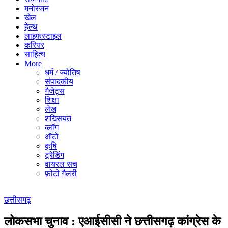
मनोरंजन
खेल
हेल्थ
लाइफस्टाइल
करियर
साहित्य
More
धर्म / ज्योतिष
संपादकीय
गैजेट्स
शिक्षा
लेख
शख्सियत
ब्लॉग
ऑटो
कृषि
ट्रेडिंग
वायरल सच
फ़ोटो गैलरी
छत्तीसगढ़
लोकसभा चुनाव : एआईसीसी ने छत्तीसगढ़ कांग्रेस के