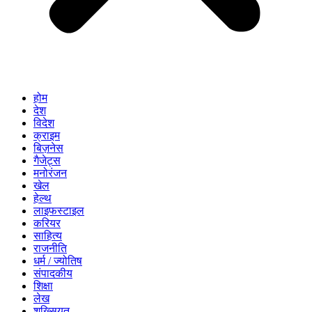
होम
देश
विदेश
क्राइम
बिज़नेस
गैजेट्स
मनोरंजन
खेल
हेल्थ
लाइफस्टाइल
करियर
साहित्य
राजनीति
धर्म / ज्योतिष
संपादकीय
शिक्षा
लेख
शख्सियत