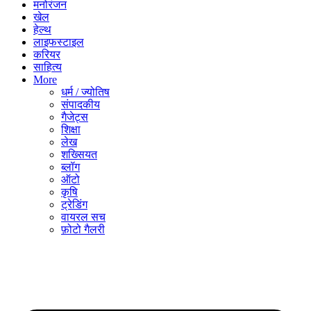
मनोरंजन
खेल
हेल्थ
लाइफस्टाइल
करियर
साहित्य
More
धर्म / ज्योतिष
संपादकीय
गैजेट्स
शिक्षा
लेख
शख्सियत
ब्लॉग
ऑटो
कृषि
ट्रेडिंग
वायरल सच
फ़ोटो गैलरी