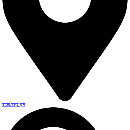
राज्य/शहर चुने