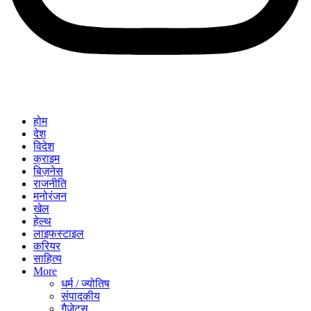
होम
देश
विदेश
क्राइम
बिज़नेस
राजनीति
मनोरंजन
खेल
हेल्थ
लाइफस्टाइल
करियर
साहित्य
More
धर्म / ज्योतिष
संपादकीय
गैजेट्स