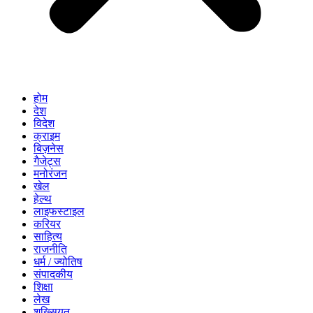
होम
देश
विदेश
क्राइम
बिज़नेस
गैजेट्स
मनोरंजन
खेल
हेल्थ
लाइफस्टाइल
करियर
साहित्य
राजनीति
धर्म / ज्योतिष
संपादकीय
शिक्षा
लेख
शख्सियत