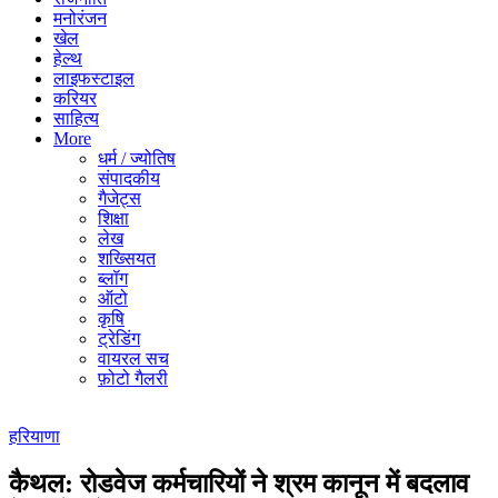
मनोरंजन
खेल
हेल्थ
लाइफस्टाइल
करियर
साहित्य
More
धर्म / ज्योतिष
संपादकीय
गैजेट्स
शिक्षा
लेख
शख्सियत
ब्लॉग
ऑटो
कृषि
ट्रेडिंग
वायरल सच
फ़ोटो गैलरी
हरियाणा
कैथल: रोडवेज कर्मचारियों ने श्रम कानून में बदलाव