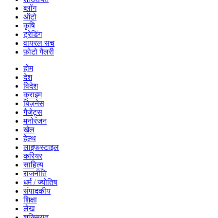
ब्लॉग
ऑटो
कृषि
ट्रेडिंग
वायरल सच
फ़ोटो गैलरी
होम
देश
विदेश
क्राइम
बिज़नेस
गैजेट्स
मनोरंजन
खेल
हेल्थ
लाइफस्टाइल
करियर
साहित्य
राजनीति
धर्म / ज्योतिष
संपादकीय
शिक्षा
लेख
शख्सियत