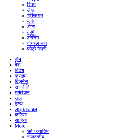
शिक्षा
लेख
शख्सियत
ब्लॉग
ऑटो
कृषि
ट्रेडिंग
वायरल सच
फ़ोटो गैलरी
होम
देश
विदेश
क्राइम
बिज़नेस
राजनीति
मनोरंजन
खेल
हेल्थ
लाइफस्टाइल
करियर
साहित्य
More
धर्म / ज्योतिष
संपादकीय