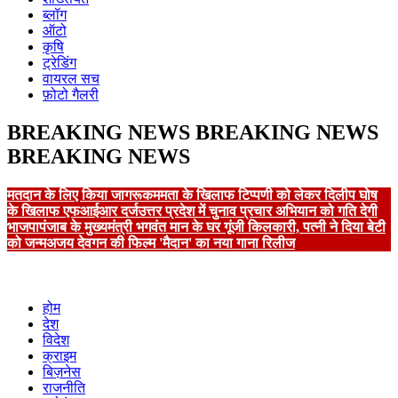
ब्लॉग
ऑटो
कृषि
ट्रेडिंग
वायरल सच
फ़ोटो गैलरी
BREAKING NEWS
BREAKING NEWS
BREAKING NEWS
मतदान के लिए किया जागरूक
ममता के खिलाफ टिप्पणी को लेकर दिलीप घोष
के खिलाफ एफआईआर दर्ज
उत्तर प्रदेश में चुनाव प्रचार अभियान को गति देगी
भाजपा
पंजाब के मुख्यमंत्री भगवंत मान के घर गूंजी किलकारी, पत्नी ने दिया बेटी
को जन्म
अजय देवगन की फिल्म 'मैदान' का नया गाना रिलीज
होम
देश
विदेश
क्राइम
बिज़नेस
राजनीति