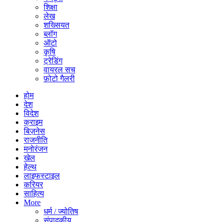
शिक्षा
लेख
शख्सियत
ब्लॉग
ऑटो
कृषि
ट्रेडिंग
वायरल सच
फ़ोटो गैलरी
होम
देश
विदेश
क्राइम
बिज़नेस
राजनीति
मनोरंजन
खेल
हेल्थ
लाइफस्टाइल
करियर
साहित्य
More
धर्म / ज्योतिष
संपादकीय