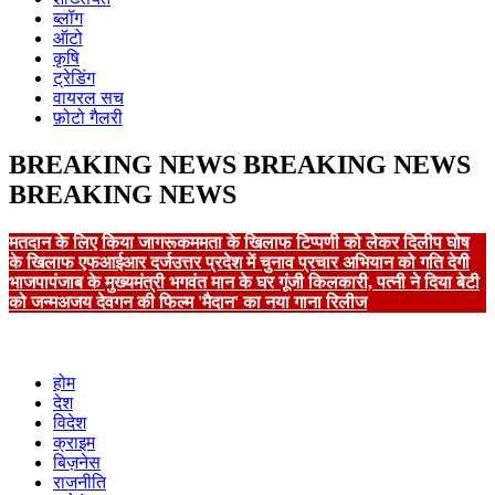
ब्लॉग
ऑटो
कृषि
ट्रेडिंग
वायरल सच
फ़ोटो गैलरी
BREAKING NEWS
BREAKING NEWS
BREAKING NEWS
मतदान के लिए किया जागरूक
ममता के खिलाफ टिप्पणी को लेकर दिलीप घोष
के खिलाफ एफआईआर दर्ज
उत्तर प्रदेश में चुनाव प्रचार अभियान को गति देगी
भाजपा
पंजाब के मुख्यमंत्री भगवंत मान के घर गूंजी किलकारी, पत्नी ने दिया बेटी
को जन्म
अजय देवगन की फिल्म 'मैदान' का नया गाना रिलीज
होम
देश
विदेश
क्राइम
बिज़नेस
राजनीति