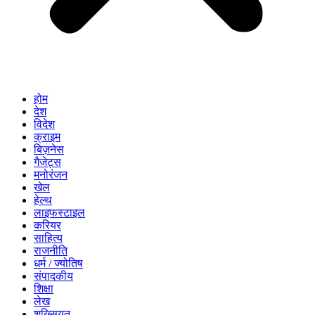
होम
देश
विदेश
क्राइम
बिज़नेस
गैजेट्स
मनोरंजन
खेल
हेल्थ
लाइफस्टाइल
करियर
साहित्य
राजनीति
धर्म / ज्योतिष
संपादकीय
शिक्षा
लेख
शख्सियत