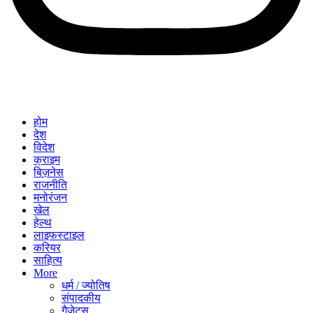
होम
देश
विदेश
क्राइम
बिज़नेस
राजनीति
मनोरंजन
खेल
हेल्थ
लाइफस्टाइल
करियर
साहित्य
More
धर्म / ज्योतिष
संपादकीय
गैजेट्स