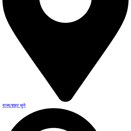
राज्य/शहर चुने