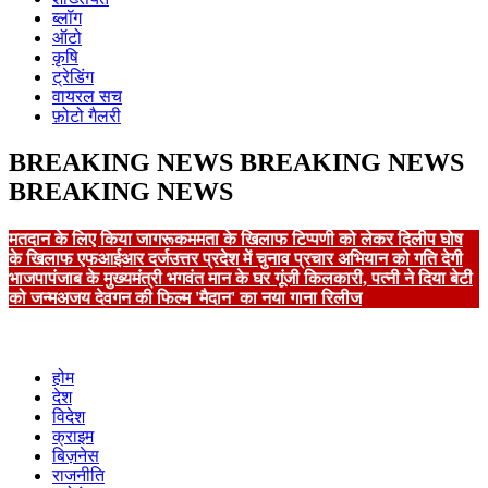
ब्लॉग
ऑटो
कृषि
ट्रेडिंग
वायरल सच
फ़ोटो गैलरी
BREAKING NEWS
BREAKING NEWS
BREAKING NEWS
मतदान के लिए किया जागरूक
ममता के खिलाफ टिप्पणी को लेकर दिलीप घोष
के खिलाफ एफआईआर दर्ज
उत्तर प्रदेश में चुनाव प्रचार अभियान को गति देगी
भाजपा
पंजाब के मुख्यमंत्री भगवंत मान के घर गूंजी किलकारी, पत्नी ने दिया बेटी
को जन्म
अजय देवगन की फिल्म 'मैदान' का नया गाना रिलीज
होम
देश
विदेश
क्राइम
बिज़नेस
राजनीति