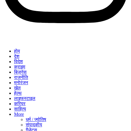
होम
देश
विदेश
क्राइम
बिज़नेस
राजनीति
मनोरंजन
खेल
हेल्थ
लाइफस्टाइल
करियर
साहित्य
More
धर्म / ज्योतिष
संपादकीय
गैजेट्स