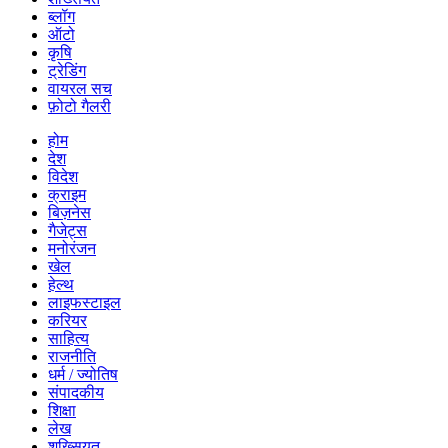
ब्लॉग
ऑटो
कृषि
ट्रेडिंग
वायरल सच
फ़ोटो गैलरी
होम
देश
विदेश
क्राइम
बिज़नेस
गैजेट्स
मनोरंजन
खेल
हेल्थ
लाइफस्टाइल
करियर
साहित्य
राजनीति
धर्म / ज्योतिष
संपादकीय
शिक्षा
लेख
शख्सियत