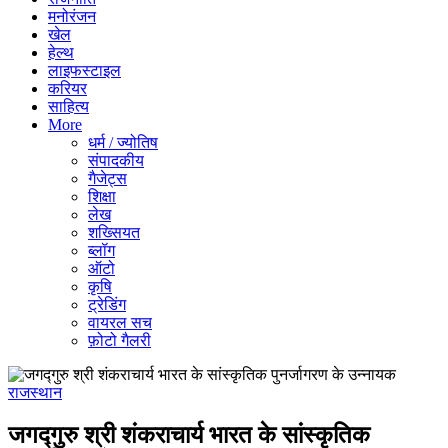
मनोरंजन
खेल
हेल्थ
लाइफस्टाइल
करियर
साहित्य
More
धर्म / ज्योतिष
संपादकीय
गैजेट्स
शिक्षा
लेख
शख्सियत
ब्लॉग
ऑटो
कृषि
ट्रेडिंग
वायरल सच
फ़ोटो गैलरी
राजस्थान
जगद्गुरु श्री शंकराचार्य भारत के सांस्कृतिक