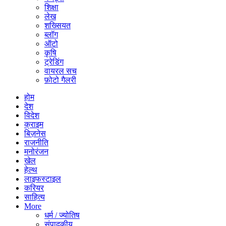
शिक्षा
लेख
शख्सियत
ब्लॉग
ऑटो
कृषि
ट्रेडिंग
वायरल सच
फ़ोटो गैलरी
होम
देश
विदेश
क्राइम
बिज़नेस
राजनीति
मनोरंजन
खेल
हेल्थ
लाइफस्टाइल
करियर
साहित्य
More
धर्म / ज्योतिष
संपादकीय