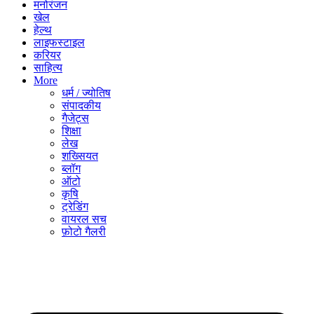
मनोरंजन
खेल
हेल्थ
लाइफस्टाइल
करियर
साहित्य
More
धर्म / ज्योतिष
संपादकीय
गैजेट्स
शिक्षा
लेख
शख्सियत
ब्लॉग
ऑटो
कृषि
ट्रेडिंग
वायरल सच
फ़ोटो गैलरी