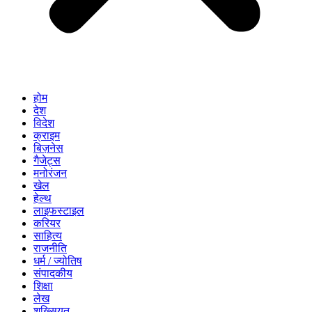
होम
देश
विदेश
क्राइम
बिज़नेस
गैजेट्स
मनोरंजन
खेल
हेल्थ
लाइफस्टाइल
करियर
साहित्य
राजनीति
धर्म / ज्योतिष
संपादकीय
शिक्षा
लेख
शख्सियत