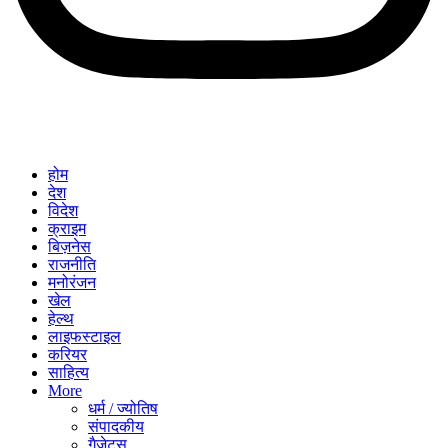
होम
देश
विदेश
क्राइम
बिज़नेस
राजनीति
मनोरंजन
खेल
हेल्थ
लाइफस्टाइल
करियर
साहित्य
More
धर्म / ज्योतिष
संपादकीय
गैजेट्स