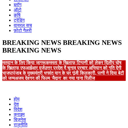
ब्लॉग
ऑटो
कृषि
ट्रेडिंग
वायरल सच
फ़ोटो गैलरी
BREAKING NEWS
BREAKING NEWS
BREAKING NEWS
मतदान के लिए किया जागरूक
ममता के खिलाफ टिप्पणी को लेकर दिलीप घोष
के खिलाफ एफआईआर दर्ज
उत्तर प्रदेश में चुनाव प्रचार अभियान को गति देगी
भाजपा
पंजाब के मुख्यमंत्री भगवंत मान के घर गूंजी किलकारी, पत्नी ने दिया बेटी
को जन्म
अजय देवगन की फिल्म 'मैदान' का नया गाना रिलीज
होम
देश
विदेश
क्राइम
बिज़नेस
राजनीति