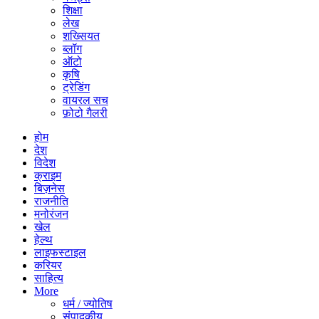
शिक्षा
लेख
शख्सियत
ब्लॉग
ऑटो
कृषि
ट्रेडिंग
वायरल सच
फ़ोटो गैलरी
होम
देश
विदेश
क्राइम
बिज़नेस
राजनीति
मनोरंजन
खेल
हेल्थ
लाइफस्टाइल
करियर
साहित्य
More
धर्म / ज्योतिष
संपादकीय