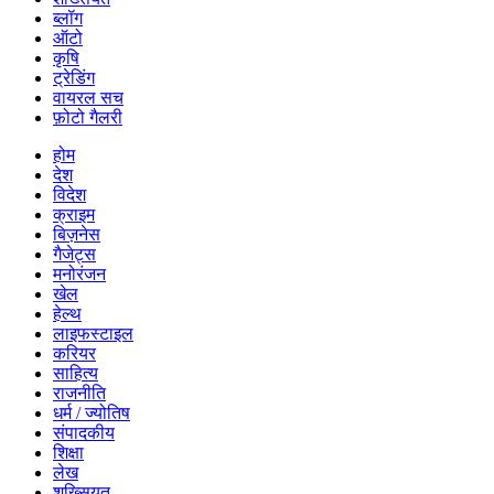
ब्लॉग
ऑटो
कृषि
ट्रेडिंग
वायरल सच
फ़ोटो गैलरी
होम
देश
विदेश
क्राइम
बिज़नेस
गैजेट्स
मनोरंजन
खेल
हेल्थ
लाइफस्टाइल
करियर
साहित्य
राजनीति
धर्म / ज्योतिष
संपादकीय
शिक्षा
लेख
शख्सियत