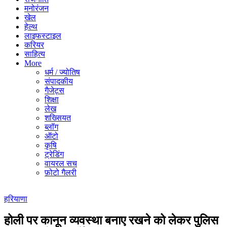
मनोरंजन
खेल
हेल्थ
लाइफस्टाइल
करियर
साहित्य
More
धर्म / ज्योतिष
संपादकीय
गैजेट्स
शिक्षा
लेख
शख्सियत
ब्लॉग
ऑटो
कृषि
ट्रेडिंग
वायरल सच
फ़ोटो गैलरी
हरियाणा
होली पर कानून व्यवस्था बनाए रखने को लेकर पुलिस