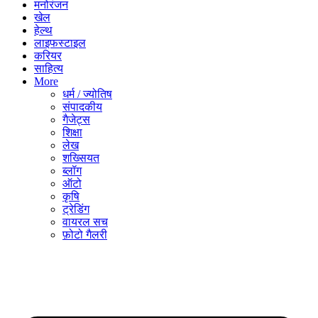
मनोरंजन
खेल
हेल्थ
लाइफस्टाइल
करियर
साहित्य
More
धर्म / ज्योतिष
संपादकीय
गैजेट्स
शिक्षा
लेख
शख्सियत
ब्लॉग
ऑटो
कृषि
ट्रेडिंग
वायरल सच
फ़ोटो गैलरी