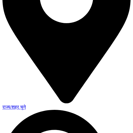
राज्य/शहर चुने