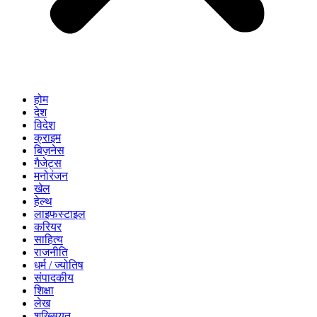
होम
देश
विदेश
क्राइम
बिज़नेस
गैजेट्स
मनोरंजन
खेल
हेल्थ
लाइफस्टाइल
करियर
साहित्य
राजनीति
धर्म / ज्योतिष
संपादकीय
शिक्षा
लेख
शख्सियत