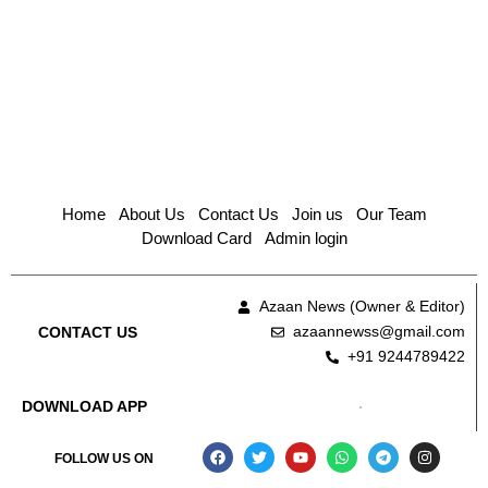
Home
About Us
Contact Us
Join us
Our Team
Download Card
Admin login
Azaan News (Owner & Editor)
azaannewss@gmail.com
CONTACT US
+91 9244789422
DOWNLOAD APP
FOLLOW US ON