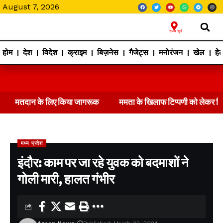
August 7, 2026
राज्य चुने
होम
देश
विदेश
क्राइम
बिज़नेस
गैजेट्स
मनोरंजन
खेल
हेल
मतदान के लिए किया जागरूक
ममता के खिलाफ टिप्पणी को लेकर 
मध्य प्रदेश
इंदौर: काम पर जा रहे युवक को बदमाशों ने
गोली मारी, हालत गंभीर