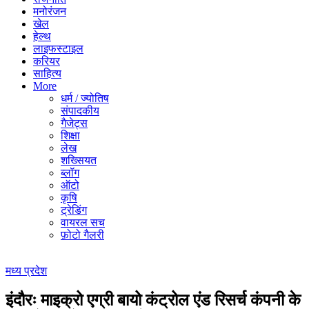
मनोरंजन
खेल
हेल्थ
लाइफस्टाइल
करियर
साहित्य
More
धर्म / ज्योतिष
संपादकीय
गैजेट्स
शिक्षा
लेख
शख्सियत
ब्लॉग
ऑटो
कृषि
ट्रेडिंग
वायरल सच
फ़ोटो गैलरी
मध्य प्रदेश
इंदौरः माइक्रो एग्री बायो कंट्रोल एंड रिसर्च कंपनी के