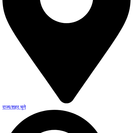
राज्य/शहर चुने