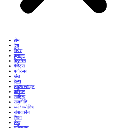
होम
देश
विदेश
क्राइम
बिज़नेस
गैजेट्स
मनोरंजन
खेल
हेल्थ
लाइफस्टाइल
करियर
साहित्य
राजनीति
धर्म / ज्योतिष
संपादकीय
शिक्षा
लेख
शख्सियत