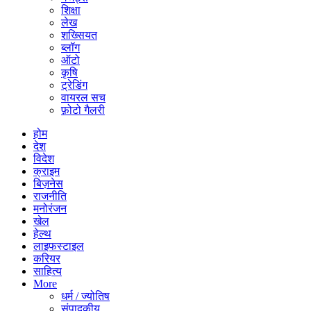
शिक्षा
लेख
शख्सियत
ब्लॉग
ऑटो
कृषि
ट्रेडिंग
वायरल सच
फ़ोटो गैलरी
होम
देश
विदेश
क्राइम
बिज़नेस
राजनीति
मनोरंजन
खेल
हेल्थ
लाइफस्टाइल
करियर
साहित्य
More
धर्म / ज्योतिष
संपादकीय