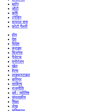
ब्लॉग
ऑटो
कृषि
ट्रेडिंग
वायरल सच
फ़ोटो गैलरी
होम
देश
विदेश
क्राइम
बिज़नेस
गैजेट्स
मनोरंजन
खेल
हेल्थ
लाइफस्टाइल
करियर
साहित्य
राजनीति
धर्म / ज्योतिष
संपादकीय
शिक्षा
लेख
शख्सियत