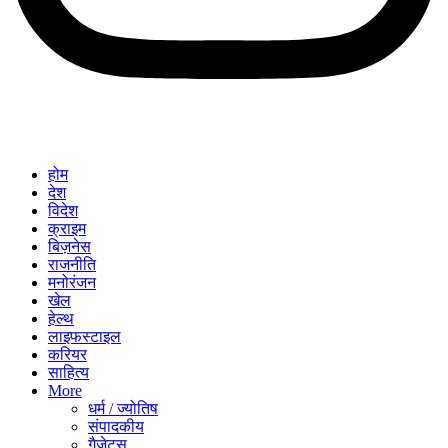
होम
देश
विदेश
क्राइम
बिज़नेस
राजनीति
मनोरंजन
खेल
हेल्थ
लाइफस्टाइल
करियर
साहित्य
More
धर्म / ज्योतिष
संपादकीय
गैजेट्स