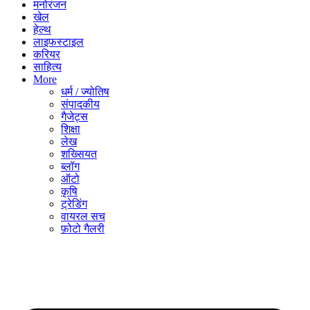
मनोरंजन
खेल
हेल्थ
लाइफस्टाइल
करियर
साहित्य
More
धर्म / ज्योतिष
संपादकीय
गैजेट्स
शिक्षा
लेख
शख्सियत
ब्लॉग
ऑटो
कृषि
ट्रेडिंग
वायरल सच
फ़ोटो गैलरी