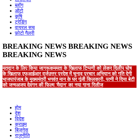
ब्लॉग
ऑटो
कृषि
ट्रेडिंग
वायरल सच
फ़ोटो गैलरी
BREAKING NEWS
BREAKING NEWS
BREAKING NEWS
मतदान के लिए किया जागरूक
ममता के खिलाफ टिप्पणी को लेकर दिलीप घोष
के खिलाफ एफआईआर दर्ज
उत्तर प्रदेश में चुनाव प्रचार अभियान को गति देगी
भाजपा
पंजाब के मुख्यमंत्री भगवंत मान के घर गूंजी किलकारी, पत्नी ने दिया बेटी
को जन्म
अजय देवगन की फिल्म 'मैदान' का नया गाना रिलीज
होम
देश
विदेश
क्राइम
बिज़नेस
राजनीति