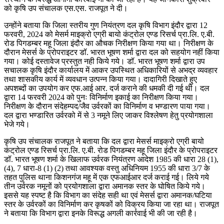
को कृषि उप संचालक एस.एस. राजपूत ने दी।
उन्होंने बताया कि जिला स्तरीय गुण नियंत्रण दल कृषि विभाग इंदौर द्वारा 12
फरवरी, 2024 को मेसर्म माइक्रो एग्री बायो कंट्रोल एण्ड रिसर्च प्रा.लि. ए.बी.
रोड पिगडम्बर महू जिला इंदौर का औचक निरीक्षण किया गया था। निरीक्षण के
दौरान मेसर्स के प्रोपराइटर डॉ. भारत भूषण शर्मा द्वारा दल को सहयोग नहीं किया
गया। कोई दस्तावेज प्रस्तुत नही किये गये। डॉ. भारत भूषण शर्मा द्वारा उप
सचालक कृषि इंदौर कार्यालय में आकर उपस्थित अधिकारियों से अभद्र व्यवहार
तथा शासकीय कार्य में व्यवधान उत्पन्न किया गया। दादागिरी दिखाते हुए
अपशब्दों का उपयोग कर एफ.आई आर. दर्ज कराने की धमकी दी गई थी। दल
द्वारा 14 फरवरी 2024 को पुनः विनिर्माण इकाई का निरीक्षण किया गया।
निरीक्षण के दौरान संदेहम्पद/जैव उर्वरकों का विनिर्माण व भण्डारण पाया गया।
दल द्वारा भण्डारित उर्वरको में से 3 नमूने लिए जाकर विश्लेषण हेतु प्रयोगशाला
भेजे गये।
कृषि उप संचालक राजपूत ने बताया कि दल द्वारा मेसर्स माइक्रो एग्री बायो
कंट्रोल एण्ड रिसर्च प्रा.लि. ए.बी. रोड पिगडम्बर महू जिला इंदौर के प्रोपराइटर
डॉ. भारत भूषण शर्मा के खिलाफ उर्वरक नियंत्रण आदेश 1985 की धारा 28 (1),
(4), 7 धारा-8 (1) (2) तथा आवश्यक वस्तु अधिनियम 1955 की धारा 3/7 के
तहत पुलिस थाना किशनगंज महू में एक एफआईआर दर्ज कराई गई। लिये गये
तीन उर्वरक नमूनों को प्रयोगशाला द्वारा अमानक स्तर के घोषित किये गये।
इससे यह स्पष्ट है कि विभाग का संदेह सही था एवं मेसर्स द्वारा अमानक/घटिया
स्तर के उर्वरकों का विनिर्माण कर कृषकों को विक्रय किया जा रहा था। राजपूत
ने बताया कि विभाग द्वारा इनके विरूद्ध अगली कार्रवाई भी की जा रही है।