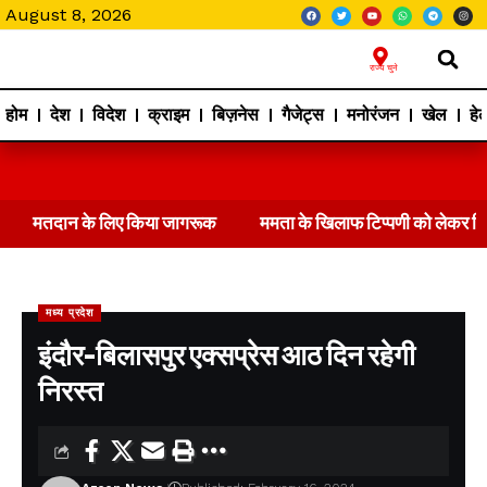
August 8, 2026
राज्य चुने
होम
देश
विदेश
क्राइम
बिज़नेस
गैजेट्स
मनोरंजन
खेल
हेल
मतदान के लिए किया जागरूक
ममता के खिलाफ टिप्पणी को लेकर 
मध्य प्रदेश
इंदौर-बिलासपुर एक्सप्रेस आठ दिन रहेगी
निरस्त