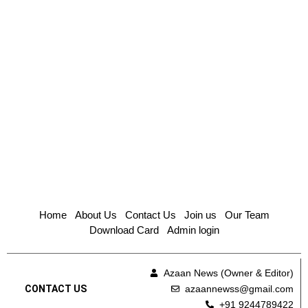
Home
About Us
Contact Us
Join us
Our Team
Download Card
Admin login
Azaan News (Owner & Editor)
azaannewss@gmail.com
CONTACT US
+91 9244789422