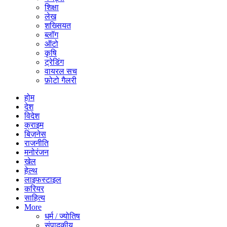
शिक्षा
लेख
शख्सियत
ब्लॉग
ऑटो
कृषि
ट्रेडिंग
वायरल सच
फ़ोटो गैलरी
होम
देश
विदेश
क्राइम
बिज़नेस
राजनीति
मनोरंजन
खेल
हेल्थ
लाइफस्टाइल
करियर
साहित्य
More
धर्म / ज्योतिष
संपादकीय