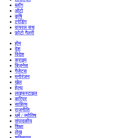
ब्लॉग
ऑटो
कृषि
ट्रेडिंग
वायरल सच
फ़ोटो गैलरी
होम
देश
विदेश
क्राइम
बिज़नेस
गैजेट्स
मनोरंजन
खेल
हेल्थ
लाइफस्टाइल
करियर
साहित्य
राजनीति
धर्म / ज्योतिष
संपादकीय
शिक्षा
लेख
शख्सियत