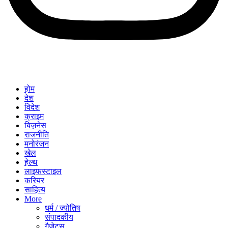
होम
देश
विदेश
क्राइम
बिज़नेस
राजनीति
मनोरंजन
खेल
हेल्थ
लाइफस्टाइल
करियर
साहित्य
More
धर्म / ज्योतिष
संपादकीय
गैजेट्स