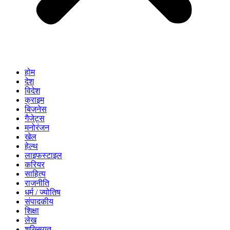
होम
देश
विदेश
क्राइम
बिज़नेस
गैजेट्स
मनोरंजन
खेल
हेल्थ
लाइफस्टाइल
करियर
साहित्य
राजनीति
धर्म / ज्योतिष
संपादकीय
शिक्षा
लेख
शख्सियत