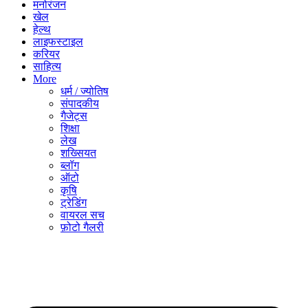
मनोरंजन
खेल
हेल्थ
लाइफस्टाइल
करियर
साहित्य
More
धर्म / ज्योतिष
संपादकीय
गैजेट्स
शिक्षा
लेख
शख्सियत
ब्लॉग
ऑटो
कृषि
ट्रेडिंग
वायरल सच
फ़ोटो गैलरी