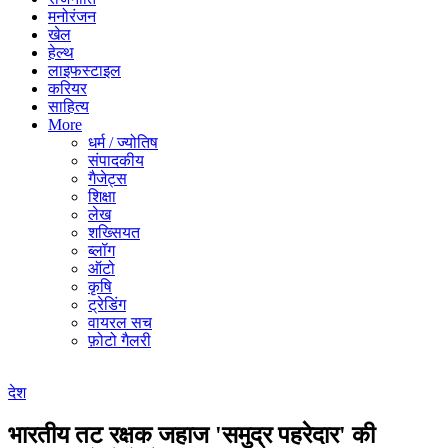
मनोरंजन
खेल
हेल्थ
लाइफस्टाइल
करियर
साहित्य
More
धर्म / ज्योतिष
संपादकीय
गैजेट्स
शिक्षा
लेख
शख्सियत
ब्लॉग
ऑटो
कृषि
ट्रेडिंग
वायरल सच
फ़ोटो गैलरी
देश
भारतीय तट रक्षक जहाज 'समुद्र पहरेदार' की