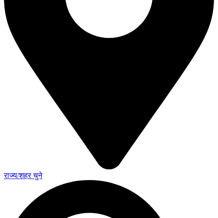
राज्य/शहर चुने