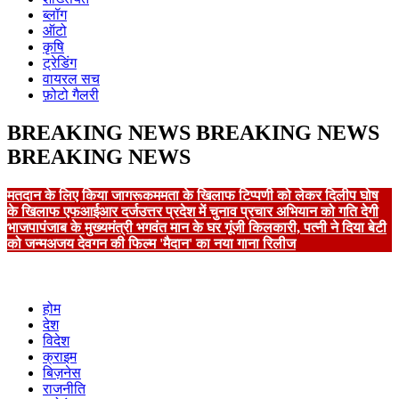
ब्लॉग
ऑटो
कृषि
ट्रेडिंग
वायरल सच
फ़ोटो गैलरी
BREAKING NEWS
BREAKING NEWS
BREAKING NEWS
मतदान के लिए किया जागरूक
ममता के खिलाफ टिप्पणी को लेकर दिलीप घोष
के खिलाफ एफआईआर दर्ज
उत्तर प्रदेश में चुनाव प्रचार अभियान को गति देगी
भाजपा
पंजाब के मुख्यमंत्री भगवंत मान के घर गूंजी किलकारी, पत्नी ने दिया बेटी
को जन्म
अजय देवगन की फिल्म 'मैदान' का नया गाना रिलीज
होम
देश
विदेश
क्राइम
बिज़नेस
राजनीति