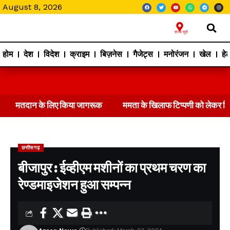
August 8, 2026
राज्य चुने
होम
देश
विदेश
क्राइम
बिज़नेस
गैजेट्स
मनोरंजन
खेल
हेल
मतदान के लिए किया जागरूक
ममता के खिलाफ टिप्पणी को लेकर 
छत्तीसगढ़
बीजापुर : ईव्हीएम मशीनों का प्रथम चरण का
रेण्डमाइजेशन हुआ सम्पन्न