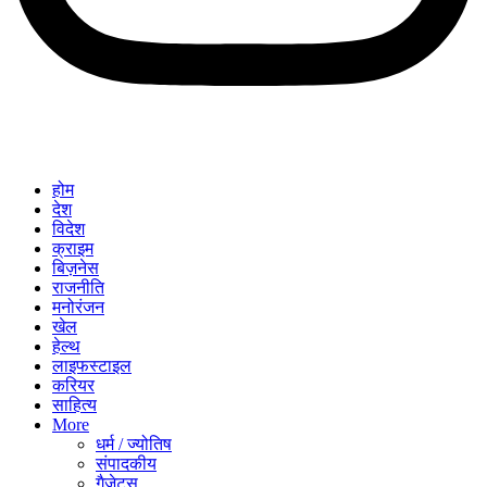
होम
देश
विदेश
क्राइम
बिज़नेस
राजनीति
मनोरंजन
खेल
हेल्थ
लाइफस्टाइल
करियर
साहित्य
More
धर्म / ज्योतिष
संपादकीय
गैजेट्स