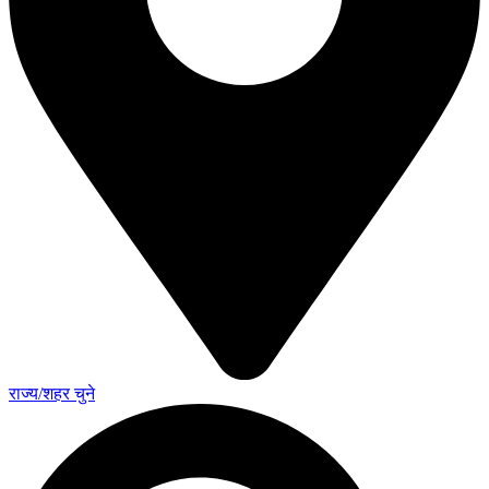
राज्य/शहर चुने