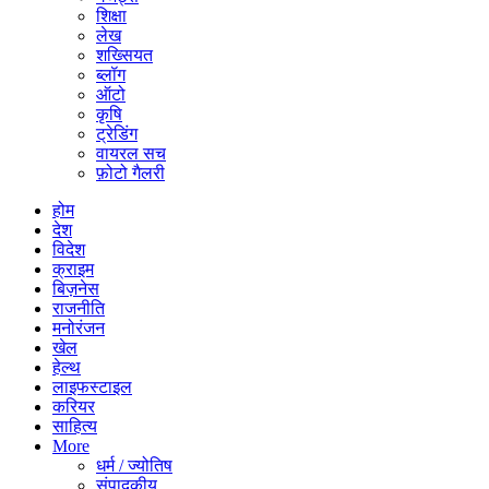
शिक्षा
लेख
शख्सियत
ब्लॉग
ऑटो
कृषि
ट्रेडिंग
वायरल सच
फ़ोटो गैलरी
होम
देश
विदेश
क्राइम
बिज़नेस
राजनीति
मनोरंजन
खेल
हेल्थ
लाइफस्टाइल
करियर
साहित्य
More
धर्म / ज्योतिष
संपादकीय