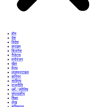
होम
देश
विदेश
क्राइम
बिज़नेस
गैजेट्स
मनोरंजन
खेल
हेल्थ
लाइफस्टाइल
करियर
साहित्य
राजनीति
धर्म / ज्योतिष
संपादकीय
शिक्षा
लेख
शख्सियत