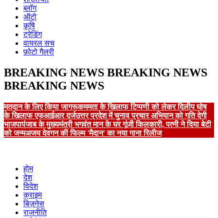
ब्लॉग
ऑटो
कृषि
ट्रेडिंग
वायरल सच
फ़ोटो गैलरी
BREAKING NEWS
BREAKING NEWS
BREAKING NEWS
मतदान के लिए किया जागरूक
ममता के खिलाफ टिप्पणी को लेकर दिलीप घोष
के खिलाफ एफआईआर दर्ज
उत्तर प्रदेश में चुनाव प्रचार अभियान को गति देगी
भाजपा
पंजाब के मुख्यमंत्री भगवंत मान के घर गूंजी किलकारी, पत्नी ने दिया बेटी
को जन्म
अजय देवगन की फिल्म 'मैदान' का नया गाना रिलीज
होम
देश
विदेश
क्राइम
बिज़नेस
राजनीति