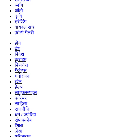
ब्लॉग
ऑटो
कृषि
ट्रेडिंग
वायरल सच
फ़ोटो गैलरी
होम
देश
विदेश
क्राइम
बिज़नेस
गैजेट्स
मनोरंजन
खेल
हेल्थ
लाइफस्टाइल
करियर
साहित्य
राजनीति
धर्म / ज्योतिष
संपादकीय
शिक्षा
लेख
शख्सियत