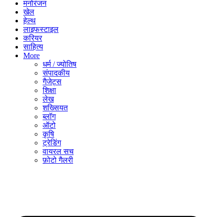
मनोरंजन
खेल
हेल्थ
लाइफस्टाइल
करियर
साहित्य
More
धर्म / ज्योतिष
संपादकीय
गैजेट्स
शिक्षा
लेख
शख्सियत
ब्लॉग
ऑटो
कृषि
ट्रेडिंग
वायरल सच
फ़ोटो गैलरी