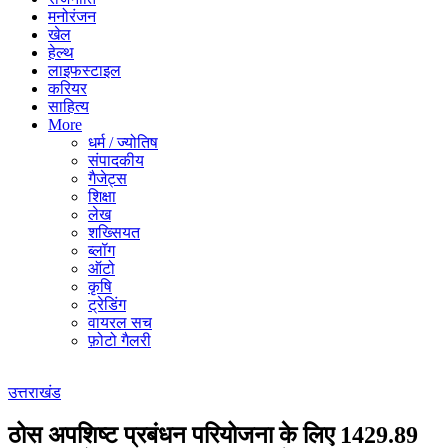
मनोरंजन
खेल
हेल्थ
लाइफस्टाइल
करियर
साहित्य
More
धर्म / ज्योतिष
संपादकीय
गैजेट्स
शिक्षा
लेख
शख्सियत
ब्लॉग
ऑटो
कृषि
ट्रेडिंग
वायरल सच
फ़ोटो गैलरी
उत्तराखंड
ठोस अपशिष्ट प्रबंधन परियोजना के लिए 1429.89