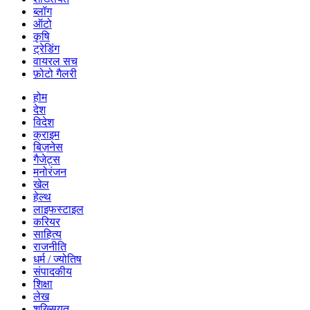
ब्लॉग
ऑटो
कृषि
ट्रेडिंग
वायरल सच
फ़ोटो गैलरी
होम
देश
विदेश
क्राइम
बिज़नेस
गैजेट्स
मनोरंजन
खेल
हेल्थ
लाइफस्टाइल
करियर
साहित्य
राजनीति
धर्म / ज्योतिष
संपादकीय
शिक्षा
लेख
शख्सियत