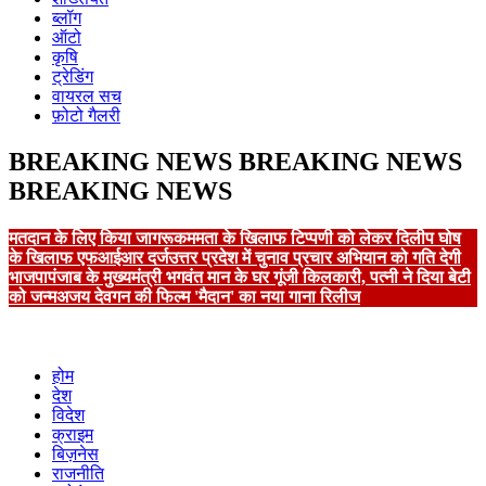
ब्लॉग
ऑटो
कृषि
ट्रेडिंग
वायरल सच
फ़ोटो गैलरी
BREAKING NEWS
BREAKING NEWS
BREAKING NEWS
मतदान के लिए किया जागरूक
ममता के खिलाफ टिप्पणी को लेकर दिलीप घोष
के खिलाफ एफआईआर दर्ज
उत्तर प्रदेश में चुनाव प्रचार अभियान को गति देगी
भाजपा
पंजाब के मुख्यमंत्री भगवंत मान के घर गूंजी किलकारी, पत्नी ने दिया बेटी
को जन्म
अजय देवगन की फिल्म 'मैदान' का नया गाना रिलीज
होम
देश
विदेश
क्राइम
बिज़नेस
राजनीति