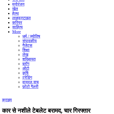
मनोरंजन
खेल
हेल्थ
लाइफस्टाइल
करियर
साहित्य
More
धर्म / ज्योतिष
संपादकीय
गैजेट्स
शिक्षा
लेख
शख्सियत
ब्लॉग
ऑटो
कृषि
ट्रेडिंग
वायरल सच
फ़ोटो गैलरी
क्राइम
कार से नशीले टेबलेट बरामद, चार गिरफ्तार