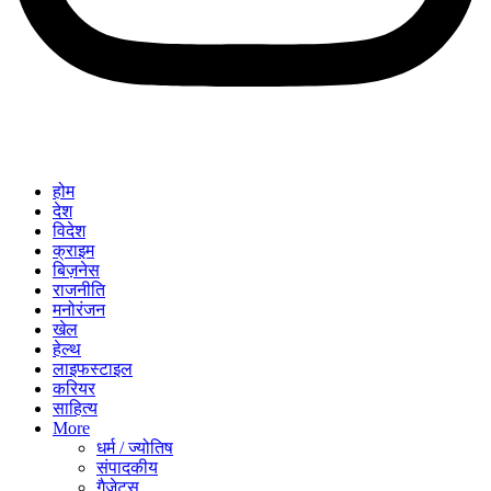
होम
देश
विदेश
क्राइम
बिज़नेस
राजनीति
मनोरंजन
खेल
हेल्थ
लाइफस्टाइल
करियर
साहित्य
More
धर्म / ज्योतिष
संपादकीय
गैजेट्स