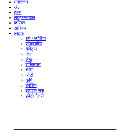
मनोरंजन
खेल
हेल्थ
लाइफस्टाइल
करियर
साहित्य
More
धर्म / ज्योतिष
संपादकीय
गैजेट्स
शिक्षा
लेख
शख्सियत
ब्लॉग
ऑटो
कृषि
ट्रेडिंग
वायरल सच
फ़ोटो गैलरी