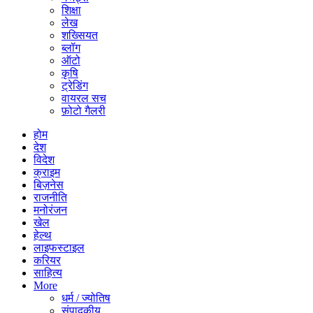
शिक्षा
लेख
शख्सियत
ब्लॉग
ऑटो
कृषि
ट्रेडिंग
वायरल सच
फ़ोटो गैलरी
होम
देश
विदेश
क्राइम
बिज़नेस
राजनीति
मनोरंजन
खेल
हेल्थ
लाइफस्टाइल
करियर
साहित्य
More
धर्म / ज्योतिष
संपादकीय