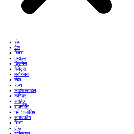
होम
देश
विदेश
क्राइम
बिज़नेस
गैजेट्स
मनोरंजन
खेल
हेल्थ
लाइफस्टाइल
करियर
साहित्य
राजनीति
धर्म / ज्योतिष
संपादकीय
शिक्षा
लेख
शख्सियत