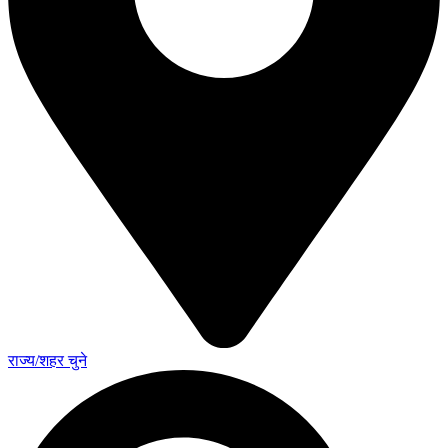
राज्य/शहर चुने