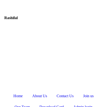
Rashifal
Home
About Us
Contact Us
Join us
Our Team
Download Card
Admin login