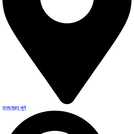
राज्य/शहर चुने