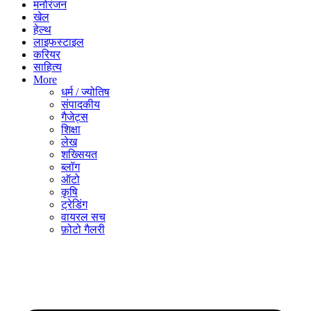
मनोरंजन
खेल
हेल्थ
लाइफस्टाइल
करियर
साहित्य
More
धर्म / ज्योतिष
संपादकीय
गैजेट्स
शिक्षा
लेख
शख्सियत
ब्लॉग
ऑटो
कृषि
ट्रेडिंग
वायरल सच
फ़ोटो गैलरी