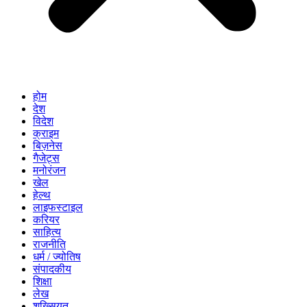
होम
देश
विदेश
क्राइम
बिज़नेस
गैजेट्स
मनोरंजन
खेल
हेल्थ
लाइफस्टाइल
करियर
साहित्य
राजनीति
धर्म / ज्योतिष
संपादकीय
शिक्षा
लेख
शख्सियत