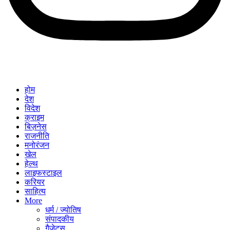
होम
देश
विदेश
क्राइम
बिज़नेस
राजनीति
मनोरंजन
खेल
हेल्थ
लाइफस्टाइल
करियर
साहित्य
More
धर्म / ज्योतिष
संपादकीय
गैजेट्स