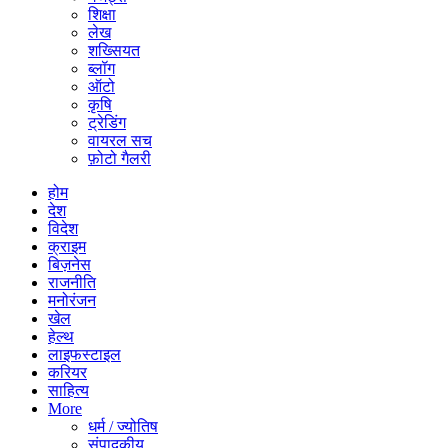
शिक्षा
लेख
शख्सियत
ब्लॉग
ऑटो
कृषि
ट्रेडिंग
वायरल सच
फ़ोटो गैलरी
होम
देश
विदेश
क्राइम
बिज़नेस
राजनीति
मनोरंजन
खेल
हेल्थ
लाइफस्टाइल
करियर
साहित्य
More
धर्म / ज्योतिष
संपादकीय