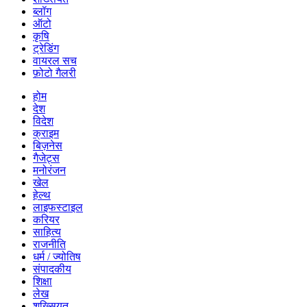
ब्लॉग
ऑटो
कृषि
ट्रेडिंग
वायरल सच
फ़ोटो गैलरी
होम
देश
विदेश
क्राइम
बिज़नेस
गैजेट्स
मनोरंजन
खेल
हेल्थ
लाइफस्टाइल
करियर
साहित्य
राजनीति
धर्म / ज्योतिष
संपादकीय
शिक्षा
लेख
शख्सियत