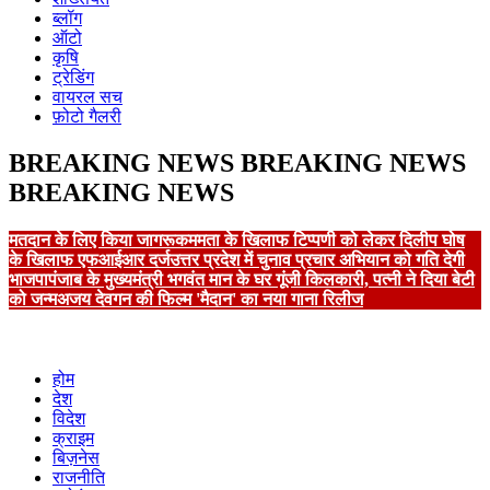
ब्लॉग
ऑटो
कृषि
ट्रेडिंग
वायरल सच
फ़ोटो गैलरी
BREAKING NEWS
BREAKING NEWS
BREAKING NEWS
मतदान के लिए किया जागरूक
ममता के खिलाफ टिप्पणी को लेकर दिलीप घोष
के खिलाफ एफआईआर दर्ज
उत्तर प्रदेश में चुनाव प्रचार अभियान को गति देगी
भाजपा
पंजाब के मुख्यमंत्री भगवंत मान के घर गूंजी किलकारी, पत्नी ने दिया बेटी
को जन्म
अजय देवगन की फिल्म 'मैदान' का नया गाना रिलीज
होम
देश
विदेश
क्राइम
बिज़नेस
राजनीति