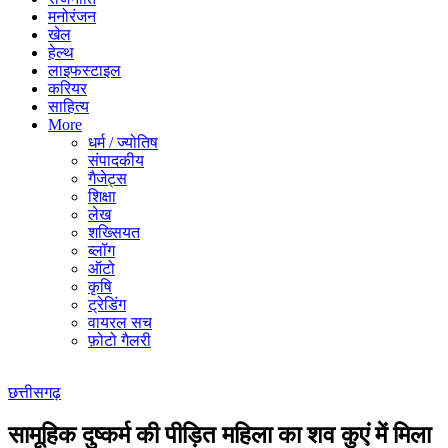
मनोरंजन
खेल
हेल्थ
लाइफस्टाइल
करियर
साहित्य
More
धर्म / ज्योतिष
संपादकीय
गैजेट्स
शिक्षा
लेख
शख्सियत
ब्लॉग
ऑटो
कृषि
ट्रेडिंग
वायरल सच
फ़ोटो गैलरी
छत्तीसगढ़
सामूहिक दुष्कर्म की पीड़ित महिला का शव कुएं में मिला