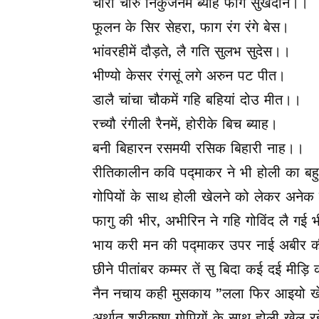
चौरी चारु निकुंजनमें ब्याह फाग सुखदान।।
फूलन के सिर सेहरा, फाग रंग रंगे बेस।
भांवरहीमें दौड़ते, लै गति सुलभ सुदेस।।
भीण्यो केसर रंगसूं लगे अरुन पट पीत।
डालै चांचा चौकमें गहि बहियां दोउ मीत।।
रच्यौ रंगीली रैनमें, होरीके बिच ब्याह।
बनी बिहारन रसमयी रसिक बिहारी नाह।।
रीतिकालीन कवि पद्माकर ने भी होली का बहुत 
गोपियों के साथ होली खेलने को लेकर अनेक सु
फागु की भीर, अभीरिन ने गहि गोविंद लै गई 
भाय करी मन की पद्माकर उपर नाई अबीर क
छीने पीतांबर कम्मर तें सु बिदा कई दई मीड़
नैन नचाय कही मुसकाय ”लला फिर आइयो ख
अर्थात श्रीकृष्ण गोपियों के साथ होली खेल र