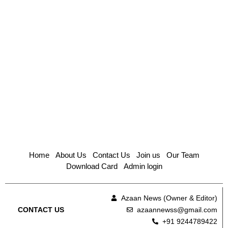
Home
About Us
Contact Us
Join us
Our Team
Download Card
Admin login
Azaan News (Owner & Editor)
azaannewss@gmail.com
CONTACT US
+91 9244789422