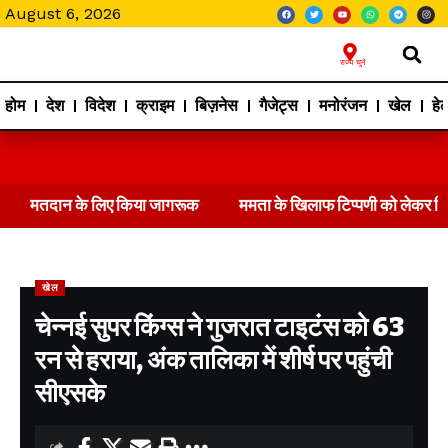
August 6, 2026
राज्य चुने
होम
देश
विदेश
क्राइम
बिज़नेस
गैजेट्स
मनोरंजन
खेल
हेल
मतदान के लिए किया जागरूक
ममता के खिलाफ टिप्पणी को लेकर 
खेल
चेन्नई सुपर किंग्स ने गुजरात टाइटंस को 63
रन से हराया, अंक तालिका में शीर्ष पर पहुंची
सीएसके