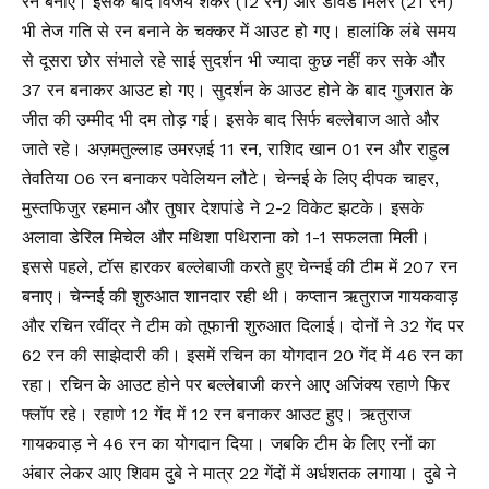
रन बनाए। इसके बाद विजय शंकर (12 रन) और डेविड मिलर (21 रन)
भी तेज गति से रन बनाने के चक्कर में आउट हो गए। हालांकि लंबे समय
से दूसरा छोर संभाले रहे साई सुदर्शन भी ज्यादा कुछ नहीं कर सके और
37 रन बनाकर आउट हो गए। सुदर्शन के आउट होने के बाद गुजरात के
जीत की उम्मीद भी दम तोड़ गई। इसके बाद सिर्फ बल्लेबाज आते और
जाते रहे। अज़मतुल्लाह उमरज़ई 11 रन, राशिद खान 01 रन और राहुल
तेवतिया 06 रन बनाकर पवेलियन लौटे। चेन्नई के लिए दीपक चाहर,
मुस्तफिजुर रहमान और तुषार देशपांडे ने 2-2 विकेट झटके। इसके
अलावा डेरिल मिचेल और मथिशा पथिराना को 1-1 सफलता मिली।
इससे पहले, टॉस हारकर बल्लेबाजी करते हुए चेन्नई की टीम में 207 रन
बनाए। चेन्नई की शुरुआत शानदार रही थी। कप्तान ऋतुराज गायकवाड़
और रचिन रवींद्र ने टीम को तूफानी शुरुआत दिलाई। दोनों ने 32 गेंद पर
62 रन की साझेदारी की। इसमें रचिन का योगदान 20 गेंद में 46 रन का
रहा। रचिन के आउट होने पर बल्लेबाजी करने आए अजिंक्य रहाणे फिर
फ्लॉप रहे। रहाणे 12 गेंद में 12 रन बनाकर आउट हुए। ऋतुराज
गायकवाड़ ने 46 रन का योगदान दिया। जबकि टीम के लिए रनों का
अंबार लेकर आए शिवम दुबे ने मात्र 22 गेंदों में अर्धशतक लगाया। दुबे ने