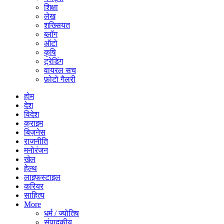
शिक्षा
लेख
शख्सियत
ब्लॉग
ऑटो
कृषि
ट्रेडिंग
वायरल सच
फ़ोटो गैलरी
होम
देश
विदेश
क्राइम
बिज़नेस
राजनीति
मनोरंजन
खेल
हेल्थ
लाइफस्टाइल
करियर
साहित्य
More
धर्म / ज्योतिष
संपादकीय