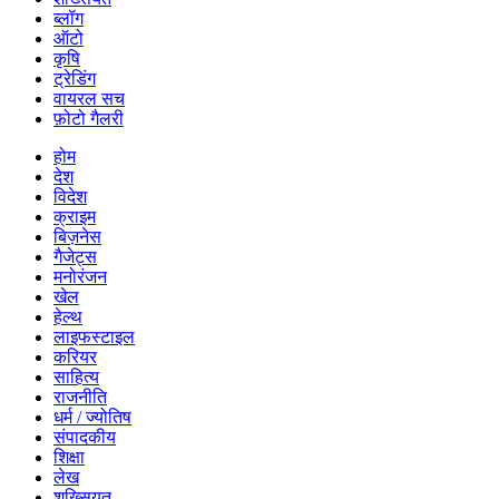
ब्लॉग
ऑटो
कृषि
ट्रेडिंग
वायरल सच
फ़ोटो गैलरी
होम
देश
विदेश
क्राइम
बिज़नेस
गैजेट्स
मनोरंजन
खेल
हेल्थ
लाइफस्टाइल
करियर
साहित्य
राजनीति
धर्म / ज्योतिष
संपादकीय
शिक्षा
लेख
शख्सियत