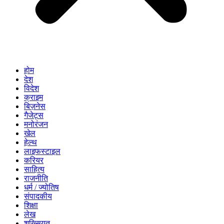
होम
देश
विदेश
क्राइम
बिज़नेस
गैजेट्स
मनोरंजन
खेल
हेल्थ
लाइफस्टाइल
करियर
साहित्य
राजनीति
धर्म / ज्योतिष
संपादकीय
शिक्षा
लेख
शख्सियत