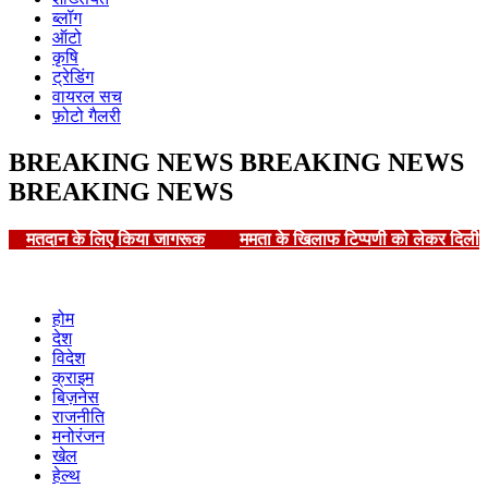
ब्लॉग
ऑटो
कृषि
ट्रेडिंग
वायरल सच
फ़ोटो गैलरी
BREAKING NEWS
BREAKING NEWS
BREAKING NEWS
मतदान के लिए किया जागरूक
ममता के खिलाफ टिप्पणी को लेकर दिल
होम
देश
विदेश
क्राइम
बिज़नेस
राजनीति
मनोरंजन
खेल
हेल्थ