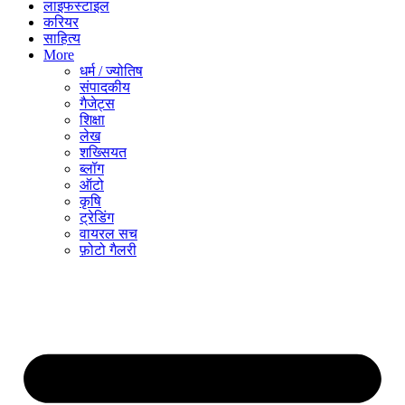
लाइफस्टाइल
करियर
साहित्य
More
धर्म / ज्योतिष
संपादकीय
गैजेट्स
शिक्षा
लेख
शख्सियत
ब्लॉग
ऑटो
कृषि
ट्रेडिंग
वायरल सच
फ़ोटो गैलरी