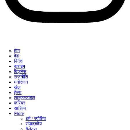
होम
देश
विदेश
क्राइम
बिज़नेस
राजनीति
मनोरंजन
खेल
हेल्थ
लाइफस्टाइल
करियर
साहित्य
More
धर्म / ज्योतिष
संपादकीय
गैजेट्स