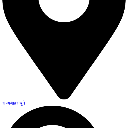
राज्य/शहर चुने