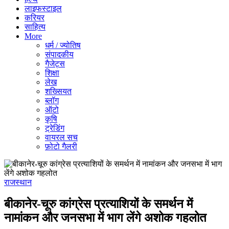
लाइफस्टाइल
करियर
साहित्य
More
धर्म / ज्योतिष
संपादकीय
गैजेट्स
शिक्षा
लेख
शख्सियत
ब्लॉग
ऑटो
कृषि
ट्रेडिंग
वायरल सच
फ़ोटो गैलरी
राजस्थान
बीकानेर-चूरु कांग्रेस प्रत्याशियों के समर्थन में
नामांकन और जनसभा में भाग लेंगे अशोक गहलोत