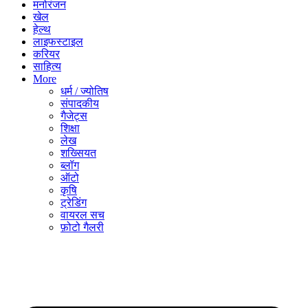
मनोरंजन
खेल
हेल्थ
लाइफस्टाइल
करियर
साहित्य
More
धर्म / ज्योतिष
संपादकीय
गैजेट्स
शिक्षा
लेख
शख्सियत
ब्लॉग
ऑटो
कृषि
ट्रेडिंग
वायरल सच
फ़ोटो गैलरी