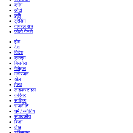
ब्लॉग
ऑटो
कृषि
ट्रेडिंग
वायरल सच
फ़ोटो गैलरी
होम
देश
विदेश
क्राइम
बिज़नेस
गैजेट्स
मनोरंजन
खेल
हेल्थ
लाइफस्टाइल
करियर
साहित्य
राजनीति
धर्म / ज्योतिष
संपादकीय
शिक्षा
लेख
शख्सियत