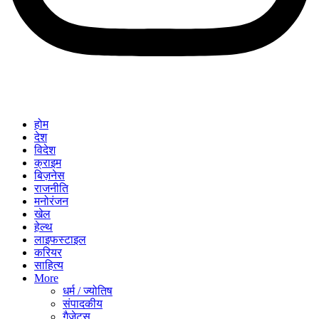
होम
देश
विदेश
क्राइम
बिज़नेस
राजनीति
मनोरंजन
खेल
हेल्थ
लाइफस्टाइल
करियर
साहित्य
More
धर्म / ज्योतिष
संपादकीय
गैजेट्स