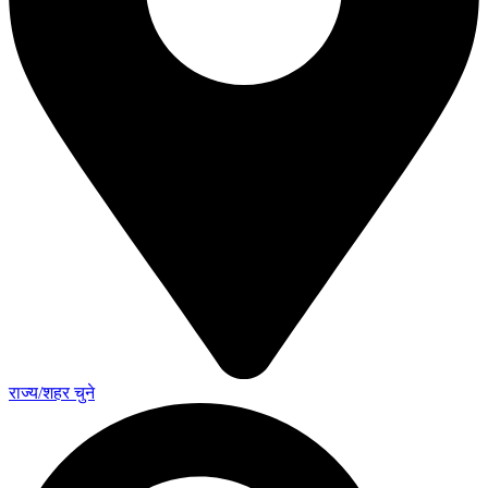
राज्य/शहर चुने