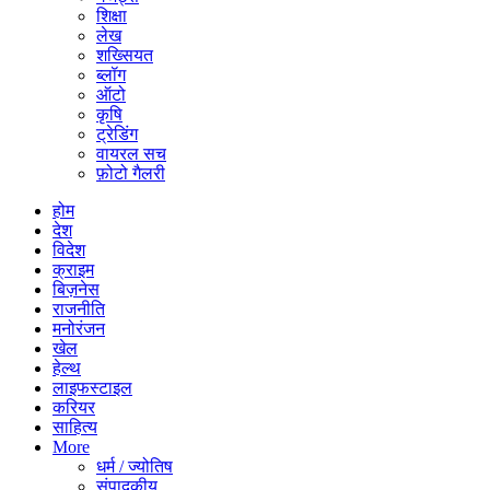
शिक्षा
लेख
शख्सियत
ब्लॉग
ऑटो
कृषि
ट्रेडिंग
वायरल सच
फ़ोटो गैलरी
होम
देश
विदेश
क्राइम
बिज़नेस
राजनीति
मनोरंजन
खेल
हेल्थ
लाइफस्टाइल
करियर
साहित्य
More
धर्म / ज्योतिष
संपादकीय