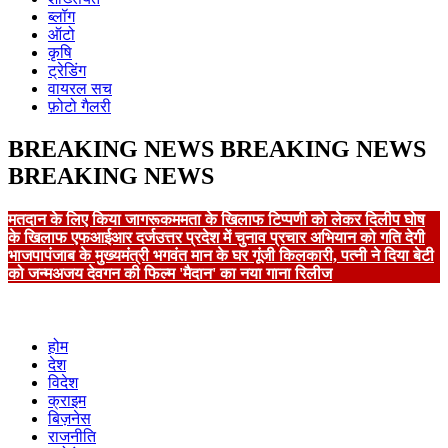
ब्लॉग
ऑटो
कृषि
ट्रेडिंग
वायरल सच
फ़ोटो गैलरी
BREAKING NEWS
BREAKING NEWS
BREAKING NEWS
मतदान के लिए किया जागरूक
ममता के खिलाफ टिप्पणी को लेकर दिलीप घोष
के खिलाफ एफआईआर दर्ज
उत्तर प्रदेश में चुनाव प्रचार अभियान को गति देगी
भाजपा
पंजाब के मुख्यमंत्री भगवंत मान के घर गूंजी किलकारी, पत्नी ने दिया बेटी
को जन्म
अजय देवगन की फिल्म 'मैदान' का नया गाना रिलीज
होम
देश
विदेश
क्राइम
बिज़नेस
राजनीति