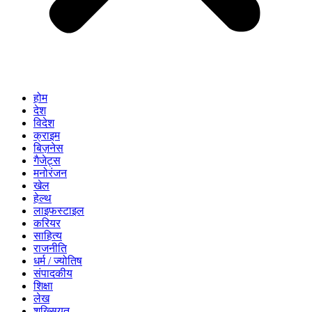
होम
देश
विदेश
क्राइम
बिज़नेस
गैजेट्स
मनोरंजन
खेल
हेल्थ
लाइफस्टाइल
करियर
साहित्य
राजनीति
धर्म / ज्योतिष
संपादकीय
शिक्षा
लेख
शख्सियत