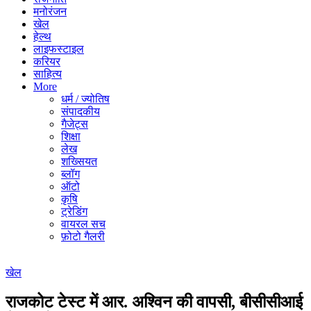
मनोरंजन
खेल
हेल्थ
लाइफस्टाइल
करियर
साहित्य
More
धर्म / ज्योतिष
संपादकीय
गैजेट्स
शिक्षा
लेख
शख्सियत
ब्लॉग
ऑटो
कृषि
ट्रेडिंग
वायरल सच
फ़ोटो गैलरी
खेल
राजकोट टेस्ट में आर. अश्विन की वापसी, बीसीसीआई