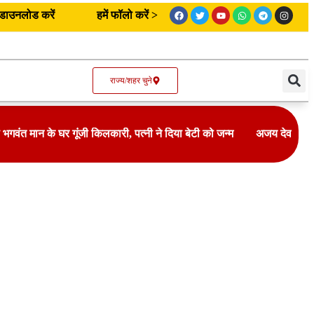
उनलोड करें
हमें फॉलो करें >
राज्य/शहर चुने
 के घर गूंजी किलकारी, पत्नी ने दिया बेटी को जन्म
अजय देवगन की फिल्म 'मैद