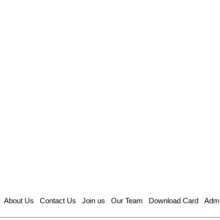
About Us
Contact Us
Join us
Our Team
Download Card
Admi