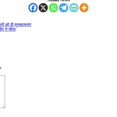
याें को दी शुभकामनाएं
दौर ने जीता
*